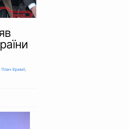
яв
раїни
,
Плач Єремії
,