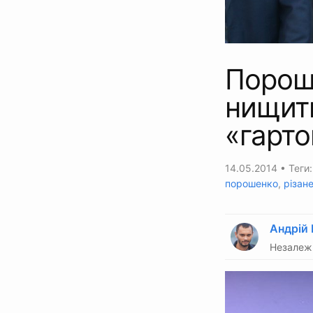
Порош
нищити
«гарто
14.05.2014
• Теги
порошенко
,
різан
Андрій
Незалежн