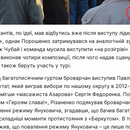
нтів, по ідеї, мав відбутись вже після виступу лід
», однак Порошенко затримувався на аналогічній зу
ж Чубай і команда мусила виступити «на розігріві» 
 виконав чотири композиції, після чого надав сце
 також беруть участь у турі.
багатотисячним гуртом броварчан виступив Павло
тат, який виграв вибори по нашому округу в 2012-
емігши «масажиста Азарова» Сергія Федоренка. По
ям «Героям слава!», Різаненко подякував броварча
ленні режиму Януковича, згадавши, що бачив багат
складніші моменти протистояння з «Беркутом». В т
ажив, що повалення режиму Януковича – це лише п