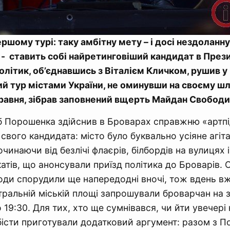
ршому турі: таку амбітну мету – і досі нездоланну 
 - ставить собі найретинговіший кандидат в Пре
літик, об’єднавшись з Віталієм Кличком, рушив у
 тур містами України, не оминувши на своєму шля
травня, зібрав заповнений вщерть Майдан Свободи
б Порошенка здійснив в Броварах справжню «артпі
 свого кандидата: місто було буквально усіяне агіт
чинаючи від безлічі флаєрів, білбордів на вулицях 
атів, що анонсували приїзд політика до Броварів. 
ди спорудили ще напередодні вночі, тож вдень вж
тральній міській площі запрошували броварчан на з
19:30. Для тих, хто ще сумнівався, чи йти увечері
істи приготували додатковий аргумент: разом з 