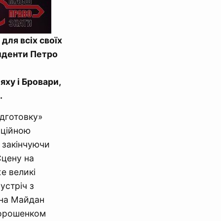
для всіх своїх
зиденти Петро
ху і Бровари,
.
дготовку»
аційною
і закінчуючи
Сцену на
е великі
устріч з
 на Майдан
Порошенком