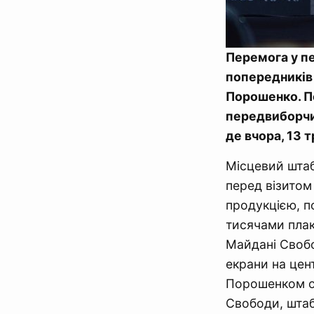
Перемога у пе
попередників
Порошенко. По
передвиборчий
де вчора, 13 
Місцевий шта
перед візитом
продукцією, по
тисячами плак
Майдані Свобо
екрани на цен
Порошенком о 
Свободи, штаб