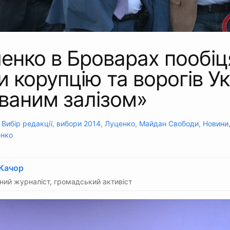
енко в Броварах пообіц
 корупцію та ворогів Ук
ваним залізом»
:
Вибір редакції
,
вибори 2014
,
Луценко
,
Майдан Свободи
,
Новини
енко
 Качор
ий журналіст, громадський активіст