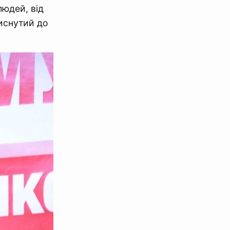
людей, від
тиснутий до