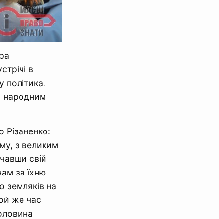
ера
стрічі в
у політика.
ну народним
 Різаненко:
му, з великим
чавши свій
нам за їхню
о земляків на
ой же час
оловина