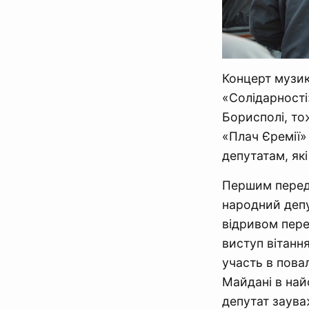
Концерт музика
«Солідарності
Борисполі, то
«Плач Єремії»
депутатам, які
Першим перед 
народний депу
відривом пер
виступ вітанн
участь в пова
Майдані в най
депутат заув