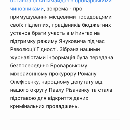
організації Антимайданів броварськими
чиновниками
, зокрема - про
примушування місцевими посадовцями
своїх підлеглих, працівників бюджетних
установ брати участь в мітингах на
підтримку режиму Януковича під час
Революції Гідності. Зібрана нашими
журналістами інформація була передана
безпосередньо Броварському
міжрайонному прокурору Роману
Олефіренку, народному депутату від
нашого округу Павлу Різаненку та стала
підставою для відкриття даних
кримінальних проваджень.