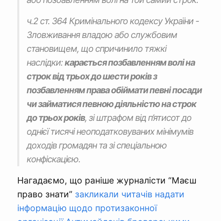
ч.2 ст. 364 Кримінального кодексу України -
Зловживання владою або службовим
становищем, що спричинило тяжкі
наслідки:
карається позбавленням волі на
строк від трьох до шести років з
позбавленням права обіймати певні посади
чи займатися певною діяльністю на строк
до трьох років
, зі штрафом від п’ятисот до
однієї тисячі неоподатковуваних мінімумів
доходів громадян та зі спеціальною
конфіскацією.
Нагадаємо, що раніше журналісти “Маєш
право знати”
закликали читачів надати
інформацію щодо протизаконної