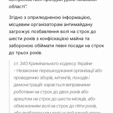
області”.
Згідно з оприлюдненою інформацією,
місцевим організаторам антимайдану
загрожує позбавлення волі на строк до
шести років з конфіскацією майна та
забороною обіймати певні посади на строк
до трьох років.
ст. 340 Кримінального кодексу України
- Незаконне перешкоджання організації або
проведенню зборів, мітингів, походів і
демонстрацій: карається виправними
роботами на строк до двох років або
арештом на строк до шести місяців, або
обмеженням волі на строк до п’яти років,
або позбавленням волі на той самий строк.