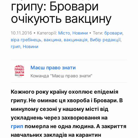
грипу: Бровари
очікують вакцину
10.11.2016
• Категорії:
Місто
,
Новини
• Теги:
бровари
,
віра гребінець
,
вакцина
,
вакцинація
,
Вибір редакції
,
грип
,
Новини
Маєш право знати
Команда "Маєш право знати"
Кожного року країну охоплює епідемія
грипу. Не оминає ця хвороба і Бровари. В
минулому сезоні у нашому місті від
ускладнень через захворювання на
грип
померла не одна людина. А закриття
навчальних закладів на карантин