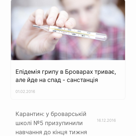
Епідемія грипу в Броварах триває,
але йде на спад - санстанція
01.02.2016
Карантин: у броварській
16.12.2016
школі №5 призупинили
навчання до кінця тижня