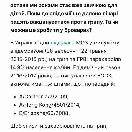
останніми роками стає вже звичкою для
дітей. Поки до епідемії ще далеко лікарі
радять вакцинуватися проти грипу. Та чи
можна це зробити у Броварах?
В Україні згідно
підсумків
МОЗ у минулому
епідемсезоні (28 вересня – 22 травня
2015-2016 рр.) на грип та ГРВІ перехворіло
14,9% населення країни. Епідемічний сезон
2016-2017 років, за очікуваннями ВООЗ,
включатиме ті ж штами, що і попередній:
А/California/7/2009,
A/Hong Kong/4801/2014,
B/Brisbane/60/2008.
Щоб знизити захворюваність на грип,