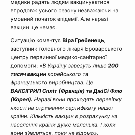
медики радять людям вакцинуватися
впродовж усього сезону незважаючи на
умовний початок епідемії. Але наразі
вакцин ще немає.
Ситуацію коментує
Віра Гребенець
,
заступник головного лікаря Броварського
центру первинної медико-санітарної
допомоги:
«В Україну завезуть лише
200
тисяч вакцин
корейського та
французького виробництва. Це
ВАКСІГРИП Спліт (Франція) та ДжіСі Флю
(Корея).
Наразі вони проходять перевірку
якості на отримання сертифікату нашої
країни. Кількість вакцин в розрахунку на
населення країни дуже маленька. І коли
вони з’являться, поки не відомо».