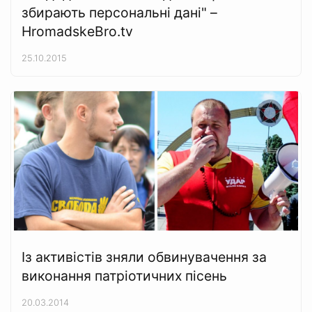
збирають персональні дані" –
HromadskeBro.tv
25.10.2015
Із активістів зняли обвинувачення за
виконання патріотичних пісень
20.03.2014