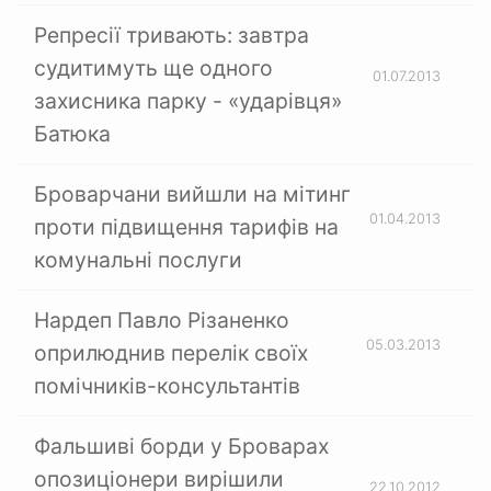
Репресії тривають: завтра
судитимуть ще одного
01.07.2013
захисника парку - «ударівця»
Батюка
Броварчани вийшли на мітинг
01.04.2013
проти підвищення тарифів на
комунальні послуги
Нардеп Павло Різаненко
05.03.2013
оприлюднив перелік своїх
помічників-консультантів
Фальшиві борди у Броварах
опозиціонери вирішили
22.10.2012