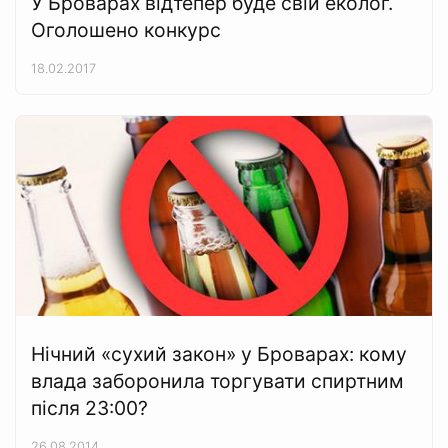
У Броварах відтепер буде свій еколог.
Оголошено конкурс
18.02.2017
Нічний «сухий закон» у Броварах: кому
влада заборонила торгувати спиртним
після 23:00?
26.08.2014