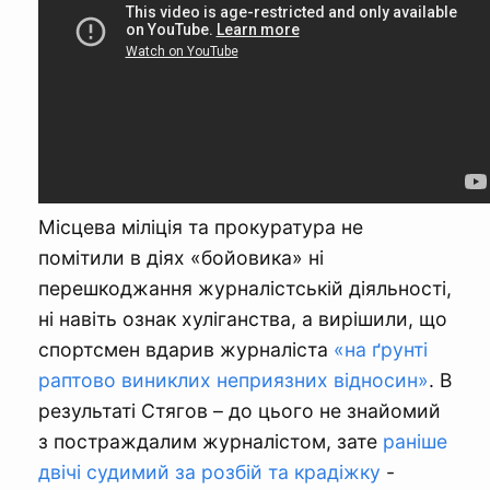
Місцева міліція та прокуратура не
помітили в діях «бойовика» ні
перешкоджання журналістській діяльності,
ні навіть ознак хуліганства, а вирішили, що
спортсмен вдарив журналіста
«на ґрунті
раптово виниклих неприязних відносин»
. В
результаті Стягов – до цього не знайомий
з постраждалим журналістом, зате
раніше
двічі судимий за розбій та крадіжку
-