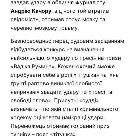
завдав удару в обличчя журналісту
Андрію Качору
, від чого той втратив
свідомість, отримав струс мозку та
черепно-мозкову травму.
Безпосередньо перед судовим засіданням
відбудеться конкурс на визначення
найсильнішого «удару по пресі» на призи
«Вадіка Румина». Кожен охочий зможе
спробувати себе в ролі «тітушка» та «на
ґрунті раптово виниклої особистої
неприязні» завдати удару по «пресі та
свободі слова». Присутні «судді»
визначать – по якій статті кримінального
кодексу оцінювати найкращі удари.
Переможець отримає головний приз
турніру – пояс «тітушка».