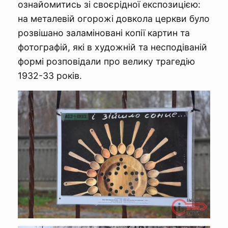
ознайомитись зі своєрідної експозицією:
на металевій огорожі довкола церкви було
розвішано заламіновані копії картин та
фотографій, які в художній та несподіваній
формі розповідали про велику трагедію
1932-33 років.