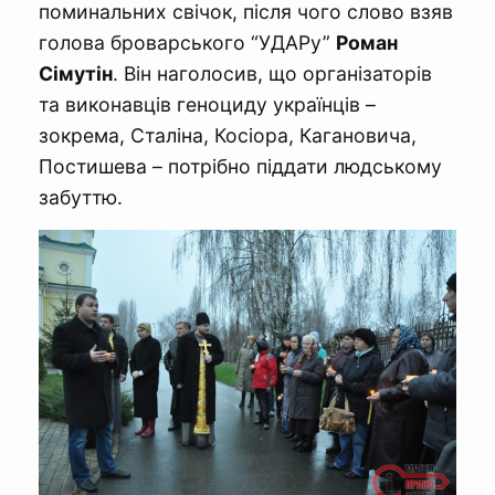
поминальних свічок, після чого слово взяв
голова броварського “УДАРу”
Роман
Сімутін
. Він наголосив, що організаторів
та виконавців геноциду українців –
зокрема, Сталіна, Косіора, Кагановича,
Постишева – потрібно піддати людському
забуттю.