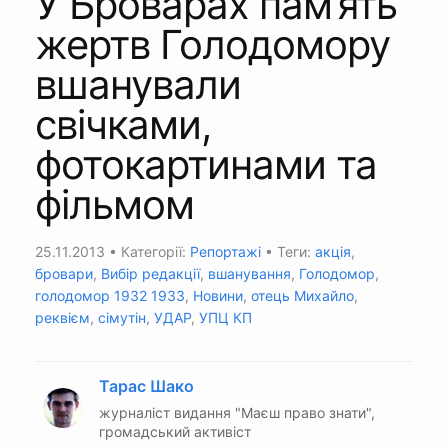
У Броварах пам’ять
жертв Голодомору
вшанували
свічками,
фотокартинами та
фільмом
25.11.2013
• Категорії:
Репортажі
• Теги:
акція
,
бровари
,
Вибір редакції
,
вшанування
,
Голодомор
,
голодомор 1932 1933
,
Новини
,
отець Михайло
,
реквієм
,
сімутін
,
УДАР
,
УПЦ КП
Тарас Шако
журналіст видання "Маєш право знати",
громадський активіст