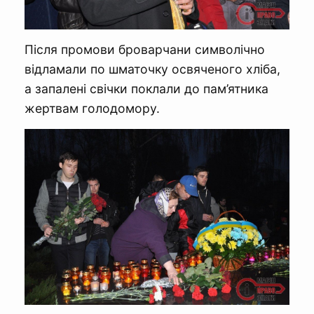
Після промови броварчани символічно
відламали по шматочку освяченого хліба,
а запалені свічки поклали до пам’ятника
жертвам голодомору.