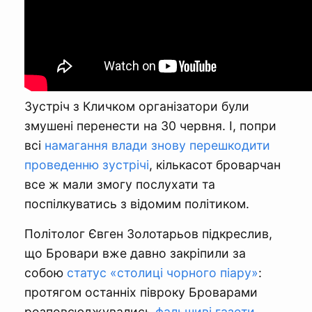
Зустріч з Кличком організатори були
змушені перенести на 30 червня. І, попри
всі
намагання влади знову перешкодити
проведенню зустрічі
, кількасот броварчан
все ж мали змогу послухати та
поспілкуватись з відомим політиком.
Політолог Євген Золотарьов підкреслив,
що Бровари вже давно закріпили за
собою
статус «столиці чорного піару»
:
протягом останніх півроку Броварами
розповсюджувались
фальшиві газети
,