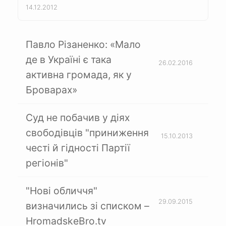
14.12.2012
Павло Різаненко: «Мало
де в Україні є така
26.02.2016
активна громада, як у
Броварах»
Суд не побачив у діях
свободівців "приниження
15.10.2013
честі й гідності Партії
регіонів"
"Нові обличчя"
29.09.2015
визначились зі списком –
HromadskeBro.tv