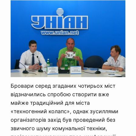
Бровари серед згаданих чотирьох міст
відзначились спробою створити вже
майже традиційний для міста
«техногенний колапс», однак зусиллями
організаторів захід був проведений без
звичного шуму комунальної техніки,