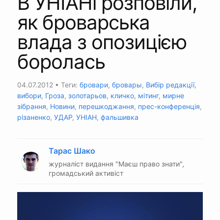
В УНІАНі розповіли,
як броварська
влада з опозицією
боролась
04.07.2012
• Теги:
бровари
,
бровары
,
Вибір редакції
,
вибори
,
Гроза
,
золотарьов
,
кличко
,
мітинг
,
мирне
зібрання
,
Новини
,
перешкоджання
,
прес-конференція
,
різаненко
,
УДАР
,
УНІАН
,
фальшивка
Тарас Шако
журналіст видання "Маєш право знати",
громадський активіст