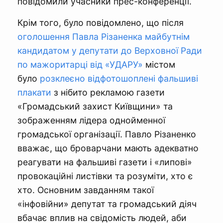
повідомили учасники прес-конференції.
Крім того, було повідомлено, що після
оголошення Павла Різаненка майбутнім
кандидатом у депутати до Верховної Ради
по мажоритарці від «УДАРУ»
містом
було
розклеєно відфотошоплені фальшиві
плакати
з нібито рекламою газети
«Громадський захист Київщини» та
зображенням лідера однойменної
громадської організації. Павло Різаненко
вважає, що броварчани мають адекватно
реагувати на фальшиві газети і «липові»
провокаційні листівки та розуміти, хто є
хто. Основним завданням такої
«інфовійни» депутат та громадський діяч
вбачає вплив на свідомість людей, аби