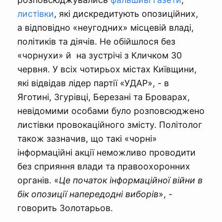
листівки
, які дискредитують опозиційних,
а відповідно «неугодних» місцевій владі,
політиків та діячів. Не обійшлося без
«чорнухи» й на зустрічі з Кличком 30
червня. У всіх чотирьох містах Київщини,
які відвідав лідер партії «УДАР», - в
Яготині, Згурівці, Березані та Броварах,
невідомими особами було розповсюджено
листівки провокаційного змісту. Політолог
також зазначив, що такі «чорні»
інформаційні акції неможливо проводити
без сприяння влади та правоохоронних
органів. «
Це початок інформаційної війни в
бік опозиції напередодні виборів
», -
говорить Золотарьов.