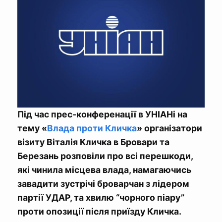
Під час прес-конференації в УНІАНі на
тему «
Влада проти Кличка
» організатори
візиту Віталія Кличка в Бровари та
Березань розповіли про всі перешкоди,
які чинила місцева влада, намагаючись
завадити зустрічі броварчан з лідером
партії УДАР, та хвилю “чорного піару”
проти опозиції після приїзду Кличка.