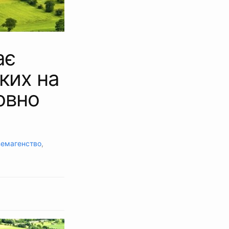
ає
ких на
овно
емагенство
,