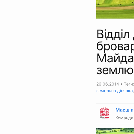
Відділ
бровар
Майдан
землю
26.06.2014
• Теги
земельна ділянка
Маєш п
Команда 