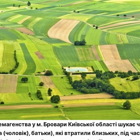
магенства у м. Бровари Київської області шукає 
 (чоловік), батьки), які втратили близьких, під ча