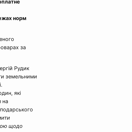
зоплатне
межах норм
ченого
роварах за
ергій Рудик
ти земельними
.
дин, які
 на
сподарського
мити
рою щодо