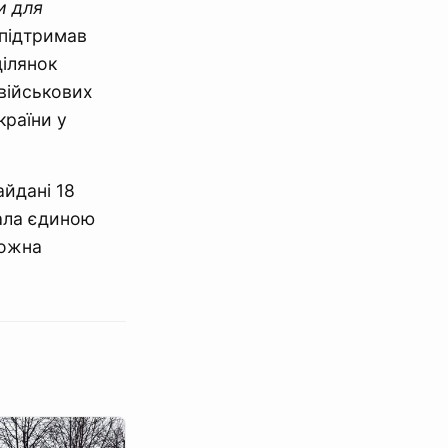
и для
 підтримав
ділянок
військових
країни у
айдані 18
тала єдиною
можна