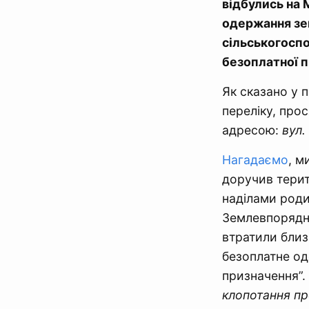
відбулись на 
одержання зем
сільськогосп
безоплатної п
Як сказано у 
переліку, про
адресою:
вул.
Нагадаємо
, м
доручив тери
наділами родин
Землевпорядни
втратили близ
безоплатне од
призначення”. 
клопотання п