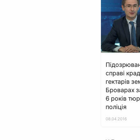
Підозрюва
справі кра
гектарів зе
Броварах 
6 років тюр
поліція
08.04.2016