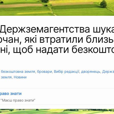
 Держземагентства шук
чан, які втратили близь
і, щоб надати безкошт
:
безкоштовна земля
,
бровари
,
Вибір редакції
,
дворянець
,
Держз
,
земля
,
Новини
раво знати
"Маєш право знати"