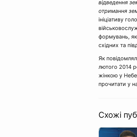
відведення зем
отримання зем
ініціативу го
військовослуж
формувань, які
східних та пі
Як повідомлял
лютого 2014 р
жінкою у Небе
прочитати у на
Схожі пуб