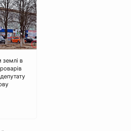
 землі в
Броварів
 депутату
ову