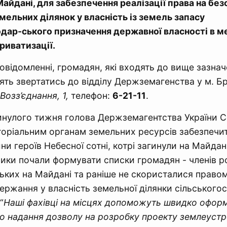
Майдані, для забезпечення реалізації права на бе
ельних ділянок у власність із земель запасу
одар-ського призначення державної власності в 
риватизації.
повідомленні, громадян, які входять до вище зазна
сять звертатись до відділу Держземагенства у м. Б
 Возз’єднання, 1,
телефон:
6-21-11
.
инулого тижня голова Держземагентства України С
торіальним органам земельних ресурсів забезпечи
и героїв Небесної сотні, котрі загинули на Майдані
ки почали формувати списки громадян - членів ро
ьких на Майдані та раніше не скористалися правом
ержання у власність земельної ділянки сільського
“
Наші фахівці на місцях допоможуть швидко офор
ро надання дозволу на розробку проекту землеуст