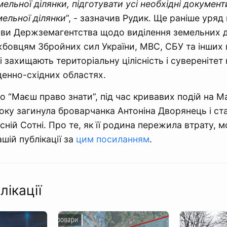
ельної ділянки, підготувати усі необхідні документ
ельної ділянки
”, - зазначив Рудик. Ще раніше уряд
лови Держземагентства щодо виділення земельних 
бовцям Збройних сил України, МВС, СБУ та інших 
 захищають територіальну цілісність і суверенітет 
вденно-східних областях.
о “Маєш право знати”, під час кривавих подій на М
оку загинула броварчанка Антоніна Дворянець і с
сній Сотні. Про те, як її родина пережила втрату, 
шій публікації за
цим посиланням
.
лікації