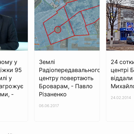
ному у
Землі
24 сотки
діжки 95
Радіопередавального
центрі 
млі у
центру повертають
віддали
загрожує
Броварам, - Павло
Михайл
ми, -
Різаненко
24.02.2014
06.06.2017