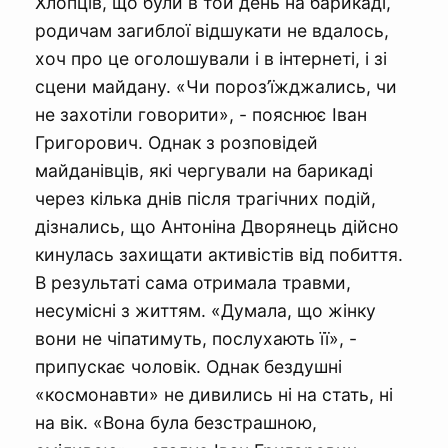
Хлопців, що були в той день на барикаді,
родичам загиблої відшукати не вдалось,
хоч про це оголошували і в інтернеті, і зі
сцени майдану. «Чи пороз’їжджались, чи
не захотіли говорити», - пояснює Іван
Григорович. Однак з розповідей
майданівців, які чергували на барикаді
через кілька днів після трагічних подій,
дізнались, що Антоніна Дворянець дійсно
кинулась захищати активістів від побиття.
В результаті сама отримала травми,
несумісні з життям. «Думала, що жінку
вони не чіпатимуть, послухають її», -
припускає чоловік. Однак бездушні
«космонавти» не дивились ні на стать, ні
на вік. «Вона була безстрашною,