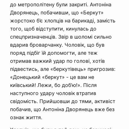
до метрополітену були закриті. Антоніна
Дворянець, побачивши, що «Беркут»
жорстоко б’є хлопців на барикаді, замість
того, щоб відступити, кинулась до
спецпризначенців. Звір в шоломі сильно
вдарив броварчанку. Чоловік, що був
поряд підбіг їй допомогти, але теж
отримав важкий удар по голові, хотів
підвестись, але «беркутівець» пригрозив:
«Донецький «беркут» - це вам не
київський! Лежи, бо доб’ю!». Після
наступного удару чоловік втратив
свідомість. Прийшовши до тями, активіст
побачив, що Антоніна Дворянець вже без
ознак життя.