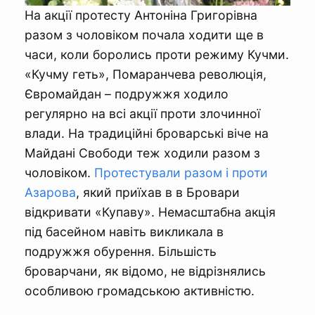
На акції протесту Антоніна Григорівна
разом з чоловіком почала ходити ще в
часи, коли боролись проти режиму Кучми.
«Кучму геть», Помаранчева революція,
Євромайдан – подружжя ходило
регулярно на всі акції проти злочинної
влади. На традиційні броварські віче на
Майдані Свободи теж ходили разом з
чоловіком.
Протестували разом і проти
Азарова
, який приїхав в в Бровари
відкривати «Купаву». Немасштабна акція
під басейном навіть викликала в
подружжя обурення. Більшість
броварчани, як відомо, не відрізнялись
особливою громадською активністю.