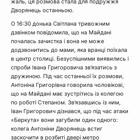
жаль, ця розмова стала для подружжя
Дворянець останньою.
О 16:30 донька Світлана тривожним
дзвінком повідомила, що на Майдані
почалась зачистка і вона не може
додзвонитись до мами, яка вранці поїхала
в центр столиці. Безуспішними виявились і
спроби Івана Григоровича зв’язатись з
дружиною. Під час останньої їх розмови,
Антоніна Григорівна говорила чоловікові,
що на Майдані має зустрітись із колегою
по роботі Степаном. Зв’язавшись із ним,
Іван Григорович дізнався, що під час атаки
«Беркута» вони загубили один одного:
колега Антоніни Дворянець встиг
заскочити в розбиті двері метро