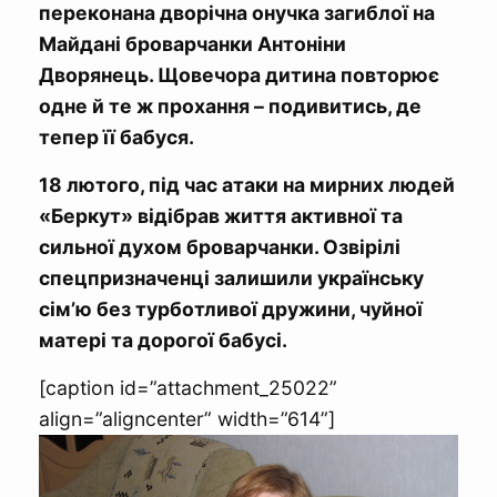
переконана дворічна онучка загиблої на
Майдані броварчанки Антоніни
Дворянець. Щовечора дитина повторює
одне й те ж прохання – подивитись, де
тепер її бабуся.
18 лютого, під час атаки на мирних людей
«Беркут» відібрав життя активної та
сильної духом броварчанки. Озвірілі
спецпризначенці залишили українську
сім’ю без турботливої дружини, чуйної
матері та дорогої бабусі.
[caption id=”attachment_25022”
align=”aligncenter” width=”614”]