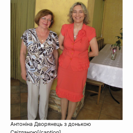
Антоніна Дворянець з донькою
Світланою[/caption]