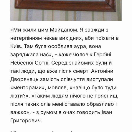
«Ми жили цим Майданом. Я завжди з
нетерпінням чекав вихідних, аби поїхати в
Київ. Там була особлива аура, вона
заряджала нас», - каже чоловік Героїні
Небесної Сотні. Серед знайомих були й
такі люди, що вже після смерті Антоніни
Дворянець замість співчуття виступали
«менторами», мовляв, «навіщо було туди
лізти?». «Таким людям нічого не поясниш,
після таких слів мені ставало образливо і
важко», - з сумом в очах говорить Іван
Григорович.