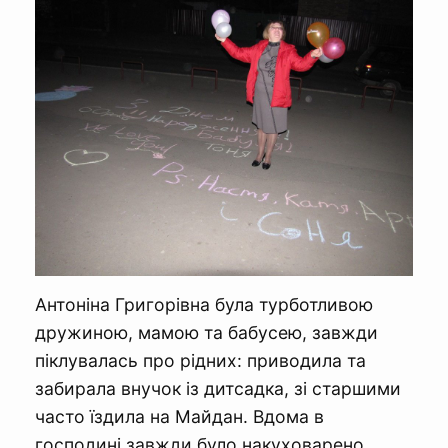
Антоніна Григорівна була турботливою
дружиною, мамою та бабусею, завжди
піклувалась про рідних: приводила та
забирала внучок із дитсадка, зі старшими
часто їздила на Майдан. Вдома в
господині завжди було накуховарено,