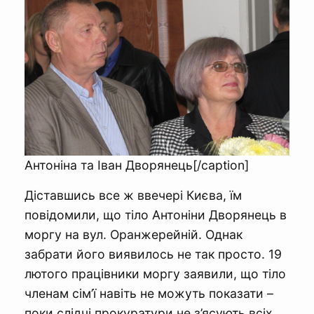
Антоніна та Іван Дворянець[/caption]
Діставшись все ж ввечері Києва, їм
повідомили, що тіло Антоніни Дворянець в
моргу на вул. Оранжерейній. Однак
забрати його виявилось не так просто. 19
лютого працівники моргу заявили, що тіло
членам сім’ї навіть не можуть показати –
поки слідчі прокуратури не з’ясують всіх