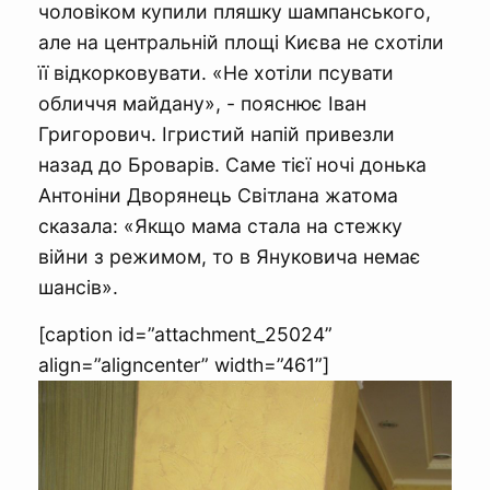
чоловіком купили пляшку шампанського,
але на центральній площі Києва не схотіли
її відкорковувати. «Не хотіли псувати
обличчя майдану», - пояснює Іван
Григорович. Ігристий напій привезли
назад до Броварів. Саме тієї ночі донька
Антоніни Дворянець Світлана жатома
сказала: «Якщо мама стала на стежку
війни з режимом, то в Януковича немає
шансів».
[caption id=”attachment_25024”
align=”aligncenter” width=”461”]