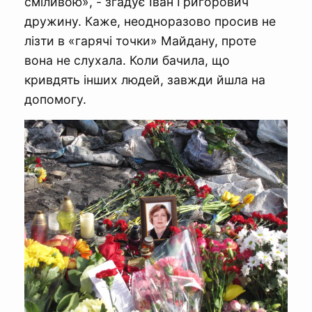
сміливою», - згадує Іван Григорович
дружину. Каже, неодноразово просив не
лізти в «гарячі точки» Майдану, проте
вона не слухала. Коли бачила, що
кривдять інших людей, завжди йшла на
допомогу.