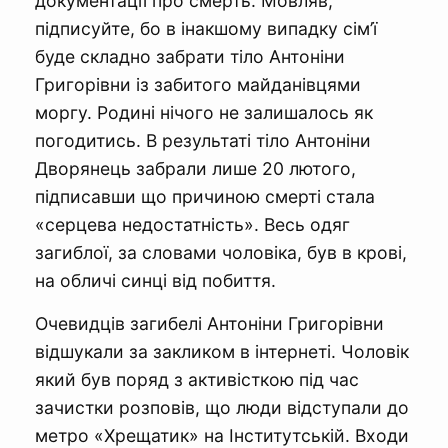
документації про смерть. Мовляв,
підписуйте, бо в інакшому випадку сім’ї
буде складно забрати тіло Антоніни
Григорівни із забитого майданівцями
моргу. Родині нічого не залишалось як
погодитись. В результаті тіло Антоніни
Дворянець забрали лише 20 лютого,
підписавши що причиною смерті стала
«серцева недостатність». Весь одяг
загиблої, за словами чоловіка, був в крові,
на обличі синці від побиття.
Очевидців загибелі Антоніни Григорівни
відшукали за закликом в інтернеті. Чоловік
який був поряд з активісткою під час
зачистки розповів, що люди відступали до
метро «Хрещатик» на Інститутській. Входи