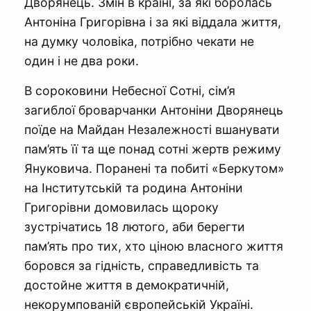
Дворянець. Змін в країні, за які боролась
Антоніна Григорівна і за які віддала життя,
на думку чоловіка, потрібно чекати не
один і не два роки.
В сороковини Небесної Сотні, сім’я
загиблої броварчанки Антоніни Дворянець
поїде на Майдан Незалежності вшанувати
пам’ять її та ще понад сотні жертв режиму
Януковича. Поранені та побиті «Беркутом»
на Інститутській та родина Антоніни
Григорівни домовилась щороку
зустрічатись 18 лютого, аби берегти
пам’ять про тих, хто ціною власного життя
боровся за гідність, справедливість та
достойне життя в демократичній,
некорумпованій європейській Україні.