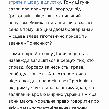
втретє пішов у відпустку
. Тому ці гучні
заяви про посмертні нагороди від
“регіоналів” ніщо інше як цинічний
популізм. Виникає питання: чи є взагалі
сенс в тому, що цим двом броварчанам
місцева влада гіпотетично присвоїть
звання «Почесних»?
Пам’ять про Антоніну Дворянець і так
назавжди залишиться в серцях тих, хто
справді боровся за чесність, права,
свободу і гідність. А ті, хто постачав
підставки для прапорів партії регіонів в
підтримку януковича на антимайдан, хто
заляпаний кров’ю мирних українців – хіба
вони мають моральне право говорити про
якісь там «посмертні звання» героям