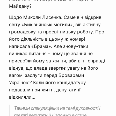
Майдану?
Щодо Миколи Лисенка. Саме він відкрив
світу «Биківнянські могили», вів активну
громадську та просвітницьку роботу. Про
його діяльність в цьому ж номері
написала «Брама». Але знову-таки
виникає питання – чому це звання не
присвоїли йому за життя, аби він і справді
відчув, що влада звертає увагу на його
вагомі заслуги перед Броварами і
Україною? Коли його кандидатуру
подавали при житті, депутати її
відхиляли…
Такими спекуляціями на темі духовності і
пам’яті депутати й Сапожко вкотре