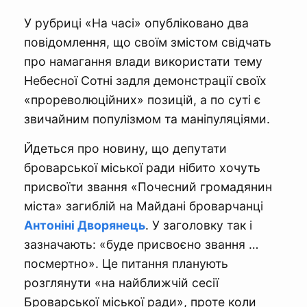
У рубриці «На часі» опубліковано два
повідомлення, що своїм змістом свідчать
про намагання влади використати тему
Небесної Сотні задля демонстрації своїх
«прореволюційних» позицій, а по суті є
звичайним популізмом та маніпуляціями.
Йдеться про новину, що депутати
броварської міської ради нібито хочуть
присвоїти звання «Почесний громадянин
міста» загиблій на Майдані броварчанці
Антоніні Дворянець
. У заголовку так і
зазначають: «буде присвоєно звання …
посмертно». Це питання планують
розглянути «на найближчій сесії
Броварської міської ради», проте коли