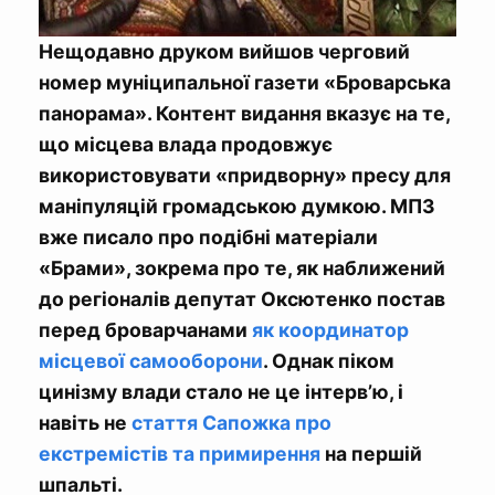
Нещодавно друком вийшов черговий
номер муніципальної газети «Броварська
панорама». Контент видання вказує на те,
що місцева влада продовжує
використовувати «придворну» пресу для
маніпуляцій громадською думкою. МПЗ
вже писало про подібні матеріали
«Брами», зокрема про те, як наближений
до регіоналів депутат Оксютенко постав
перед броварчанами
як координатор
місцевої самооборони
. Однак піком
цинізму влади стало не це інтерв
’
ю, і
навіть не
стаття Сапожка про
екстремістів та примирення
на першій
шпальті.