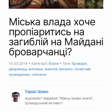
Міська влада хоче
пропіаритись на
загиблій на Майдані
броварчанці?
14.03.2014
• Категорії:
Блоги
• Теги:
бровари
,
дворянець антоніна
,
микола лисенко
,
почесний
громадянин
,
сапожко
Тарас Шако
журналіст видання "Маєш право знати",
громадський активіст