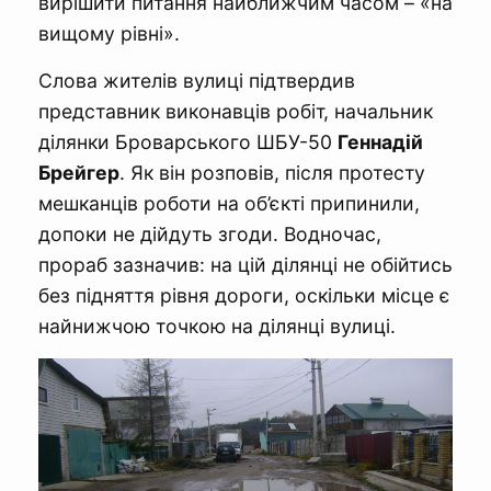
вирішити питання найближчим часом – «на
вищому рівні».
Слова жителів вулиці підтвердив
представник виконавців робіт, начальник
ділянки Броварського ШБУ-50
Геннадій
Брейгер
. Як він розповів, після протесту
мешканців роботи на об’єкті припинили,
допоки не дійдуть згоди. Водночас,
прораб зазначив: на цій ділянці не обійтись
без підняття рівня дороги, оскільки місце є
найнижчою точкою на ділянці вулиці.