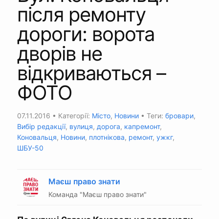
після ремонту
дороги: ворота
дворів не
відкриваються –
ФОТО
07.11.2016
• Категорії:
Місто
,
Новини
• Теги:
бровари
,
Вибір редакції
,
вулиця
,
дорога
,
капремонт
,
Коновальця
,
Новини
,
плотнікова
,
ремонт
,
ужкг
,
ШБУ-50
Маєш право знати
Команда "Маєш право знати"