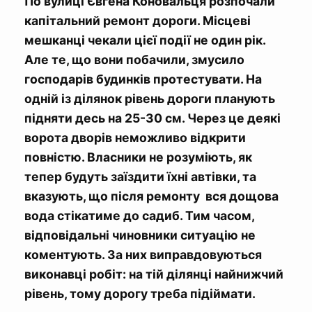
По вулиці Євгена Коновальця розпочали
капітальний ремонт дороги. Місцеві
мешканці чекали цієї події не один рік.
Але те, що вони побачили, змусило
господарів будинків протестувати. На
одній із ділянок рівень дороги планують
підняти десь на 25-30 см. Через це деякі
ворота дворів неможливо відкрити
повністю. Власники не розуміють, як
тепер будуть заїздити їхні автівки, та
вказують, що після ремонту вся дощова
вода стікатиме до садиб. Тим часом,
відповідальні чиновники ситуацію не
коментують. За них виправдовуються
виконавці робіт: на тій ділянці найнижчий
рівень, тому дорогу треба підіймати.