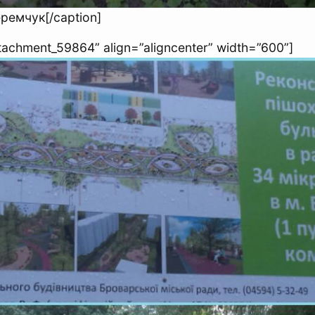
ремчук[/caption]
ttachment_59864” align=”aligncenter” width=”600”]