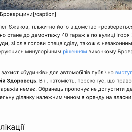
Броварщини[/caption]
лег Єжаков, тільки-но його відомство «розбереться
но стане до демонтажу 40 гаражів по вулиці Ігоря З
уди, зі слів голови спецвідділу, також є незаконни
керуючись минулорічним
рішенням
виконкому Брова
захист «будинків» для автомобілів публічно
висту
ій Здоровець
. Він, натомість, переконує, що прав
гаражів немає. Обранець пропонує не допустити д
льну ділянку належним чином в оренду на власник
лікації