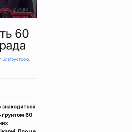
ють 60
крада
іл благоустрою
,
о знаходиться
ь ґрунтом 60
них
ікарні. Про це