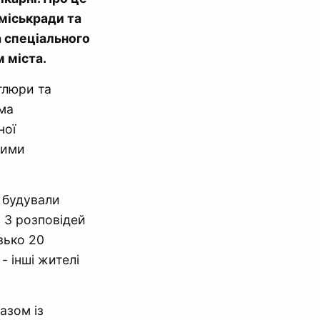
 міськради та
 спеціального
 міста.
тлюри та
ема
ної
кими
х будували
. З розповідей
зько 20
- інші жителі
азом із