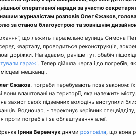
днішньої оперативної наради за участю секретаря
 нашим журналістам розповів Олег Єжаков, голова
олю за станом благоустрою та зовнішнім дизайном
 кохання”, що лежить паралельно вулиць Симона Пе
серед кварталу, проводиться реконструкція, зокр
ові доріжки. Нагадаємо, раніше тут, обабіч пішохід
тували гаражі
. Тепер дійшла черга і до погребів, я
місцеві мешканці.
лег Єжаков
, погреби перебувають поза законом: ї
і вони влаштовані на території, яка належить місту
и на захист своїх підземних володінь виступили бли
нців. Водночас, - переконує керівник спецвідділу, 
 проти погребів і за облаштування алеї.
бранка
Ірина Веремчук
днями
розповіла
, що вона р