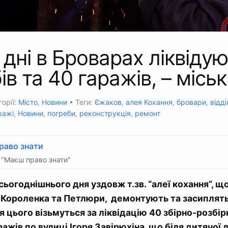
 дні в Броварах ліквіду
ів та 40 гаражів, – місь
горії:
Місто
,
Новини
• Теги:
Єжаков
,
алея Кохання
,
бровари
,
відд
ражі
,
Новини
,
погреби
,
реконструкція
,
ремонт
раво знати
"Маєш право знати"
сьогоднішнього дня уздовж т.зв. “алеї кохання”, щ
 Короленка та Петлюри, демонтують та засиплят
ля цього візьмуться за ліквідацію 40 збірно-розбір
ажів по вулиці Ігоря Завірюхіна, що біля дитячої л