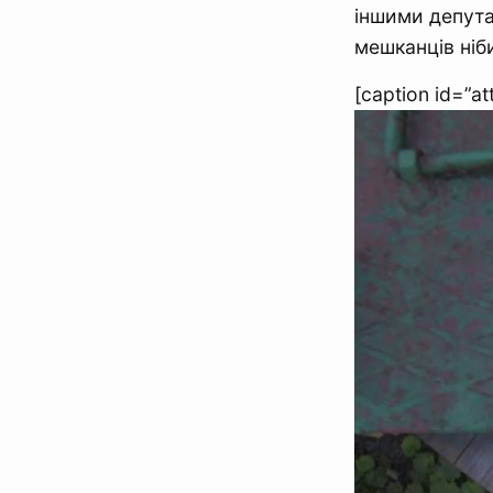
іншими депута
мешканців ніб
[caption id=”a