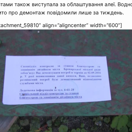
тами також виступала за облаштування алеї. Водноча
ито про демонтаж повідомили лише за тиждень.
ttachment_59810” align=”aligncenter” width=”600”]