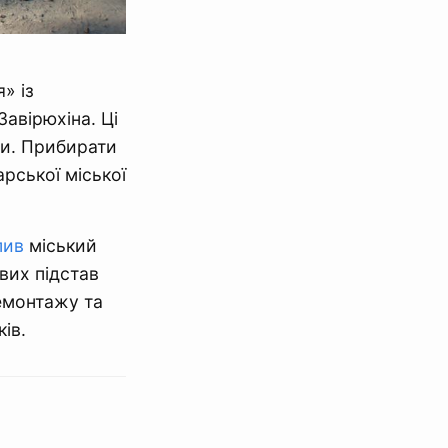
» із
авірюхіна. Ці
ми. Прибирати
рської міської
пив
міський
ових підстав
емонтажу та
ів.