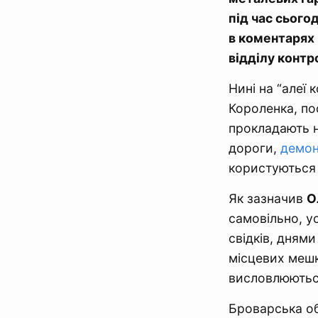
під час сього
в коментарях
відділу контр
Нині на “алеї
Короленка, по
прокладають н
дороги,
демон
користуються 
Як зазначив
О
самовільно, ус
свідків, дням
місцевих мешка
висловлюються
Броварська о