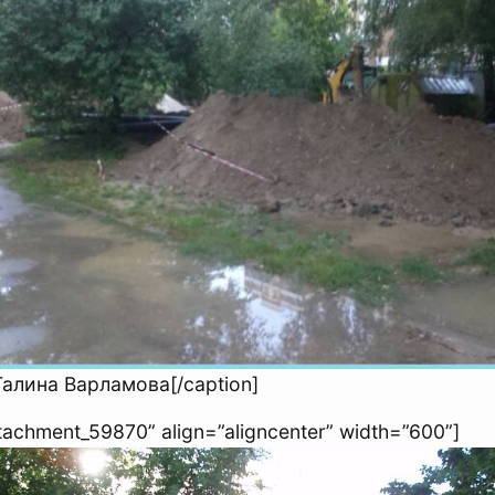
Галина Варламова[/caption]
ttachment_59870” align=”aligncenter” width=”600”]