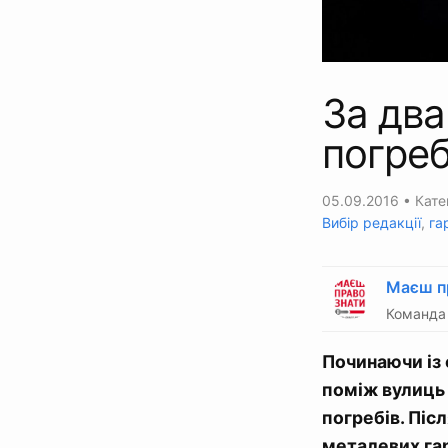
За два
погреб
05.09.2016
• Кате
Вибір редакції
,
га
Маєш п
Команда 
Починаючи із 
поміж вулиць
погребів. Піс
металевих гар