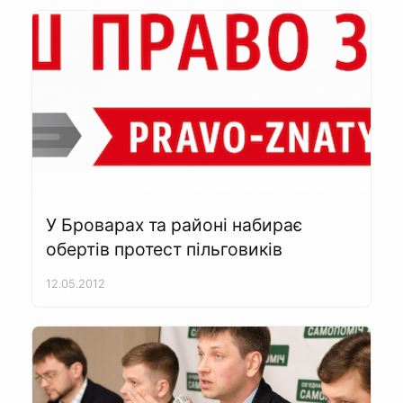
У Броварах та районі набирає
обертів протест пільговиків
12.05.2012