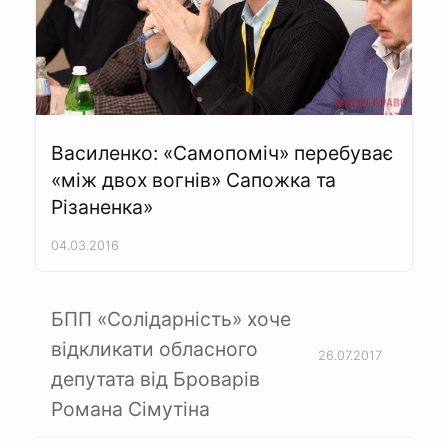
Василенко: «Самопоміч» перебуває
«між двох вогнів» Сапожка та
Різаненка»
04.03.2016
БПП «Солідарність» хоче
відкликати обласного
26.07.2017
депутата від Броварів
Романа Сімутіна