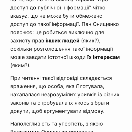
доступ до публічної інформації” чітко
вказує, що не може бути обмежено
доступ до такої інформації. Пан Онищенко
пояснює: це робиться виключно для
захисту прав
інших людей
(яких?),
оскільки розголошення такої інформації
може завдати істотної шкоди
їх інтересам
(яким?).
При читанні такої відповіді складається
враження, що особа, яка її готувала,
нахапалася незрозумілих уривків із різних
законів та спробувала їх якось зібрати
докупи, щоб аргументувати відмову.
Наполегливість та упертість, з якою
Володимир Онищенко приховує