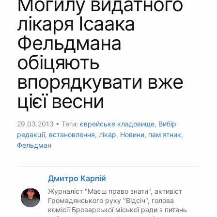
Могилу видатного
лікаря Ісаака
Фельдмана
обіцяють
впорядкувати вже
цієї весни
29.03.2013
• Теги:
єврейське кладовище
,
Вибір
редакції
,
встановлення
,
лікар
,
Новини
,
пам'ятник
,
Фельдман
Дмитро Карпій
Журналіст "Маєш право знати", активіст
Громадянського руху "Відсіч", голова
комісії Броварської міської ради з питань