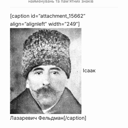
найменувань та пам'ятних знаків
[caption id=”attachment_15662”
align=”alignleft” width=”249”]
Ісаак
Лазаревич Фельдман[/caption]