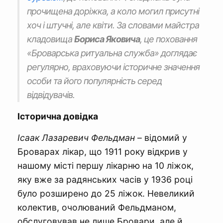
прочищена доріжка, а коло могил присутні
хоч і штучні, але квіти. За словами майстра
кладовища
Бориса Яковича
, це поховання
«Броварська ритуальна служба» доглядає
регулярно, враховуючи історичне значення
особи та його популярність серед
відвідувачів.
Історична довідка
Ісаак Лазаревич
Фельдман
– відомий у
Броварах лікар, що 1911 року відкрив у
нашому місті першу лікарню на 10 ліжок,
яку вже за радянських часів у 1936 році
було розширено до 25 ліжок. Невеликий
колектив, очолюваний Фельдманом,
обслуговував не лише Бровари, але й