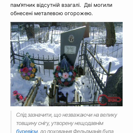
пам’ятник відсутній взагалі. Дві могили
обнесені металевою огорожею.
Слід зазначити, що незважаючи на велику
товщину снігу, утворену нещодавнім
буревієм
, до поховання Фельдманів була