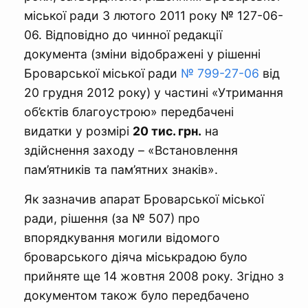
міської ради 3 лютого 2011 року № 127-06-
06. Відповідно до чинної редакції
документа (зміни відображені у рішенні
Броварської міської ради
№ 799-27-06
від
20 грудня 2012 року) у частині «Утримання
об’єктів благоустрою» передбачені
видатки у розмірі
20 тис. грн.
на
здійснення заходу – «Встановлення
пам’ятників та пам’ятних знаків».
Як зазначив апарат Броварської міської
ради, рішення (за № 507) про
впорядкування могили відомого
броварського діяча міськрадою було
прийняте ще 14 жовтня 2008 року. Згідно з
документом також було передбачено