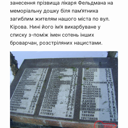
занесення прізвища лікаря Фельдмана на
меморіальну дошку біля пам’ятника
загиблим жителям нашого міста по вул.
Кірова. Нині його ім’я викарбуване у
списку з-поміж імен сотень інших
броварчан, розстріляних нацистами.