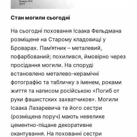
Стан могили сьогодні
На сьогодні поховання Ісаака Фельдмана
розміщене на Старому кладовищі у
Броварах. Пам’ятник – металевий,
пофарбований; похилився, ймовірно через
просідання могили. На споруді
встановлено металево-керамічні
фотографію та табличку з іменем, роками
життя та написом російською «Погиб от
руки фашистских захватчиков». Могили
Ісаака Лазаревича та його сестри
(розміщена поруч) мають невелике
цементно-піщане декоративне
окантування. На похованні сестри