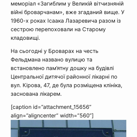
меморіал «Загиблим у Великій вітчизняній
війні броварчанам», вже згаданий вище. У
1960-х роках Ісаака Лазаревича разом із
сестрою перепоховали на Старому
кладовищі.
На сьогодні у Броварах на честь
Фельдмана названо вулицю та
встановлено пам’ятну дошку на будівлі
Центральної дитячої районної лікарні по
вул. Кірова, 47, де була розміщена клініка,
заснована лікарем.
[caption id=”attachment_15656”
align=”aligncenter” width=”560”]