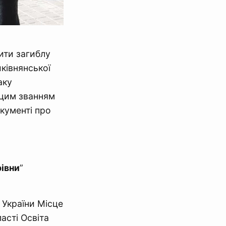
ити загиблу
иківнянської
аку
 цим званням
кументі про
івни
”
 України Місце
асті Освіта