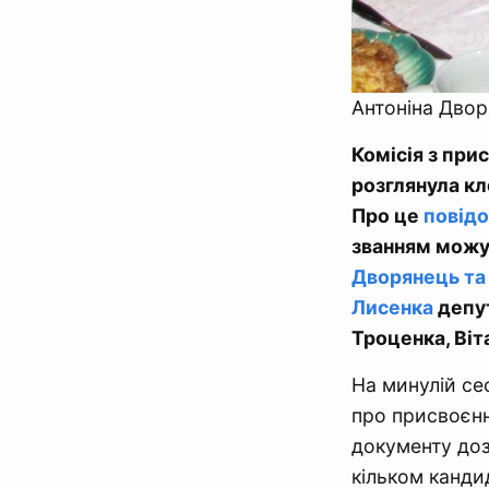
Антоніна Двор
Комісія з при
розглянула кл
Про це
повід
званням можут
Дворянець та 
Лисенка
депут
Троценка, Віт
На минулій се
про присвоєнн
документу доз
кільком кандид