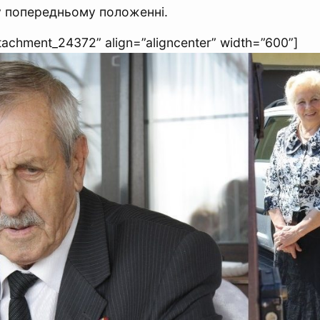
у попередньому положенні.
ttachment_24372” align=”aligncenter” width=”600”]