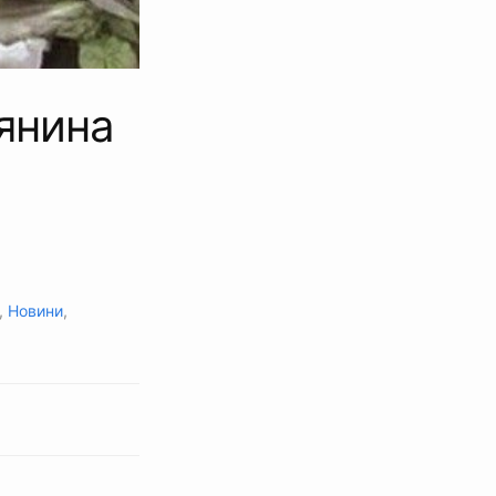
янина
,
Новини
,