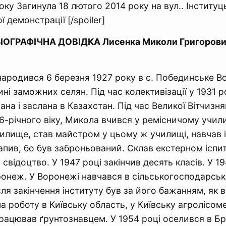
ку Загинула 18 лютого 2014 року на вул.. Інституць
 демонстрації [/spoiler]
БІОГРАФІЧНА ДОВІДКА Лисенка Миколи Григоров
народився 6 березня 1927 року в с. Побединське В
ині заможних селян. Під час колективізації у 1931 
на і заслана в Казахстан. Під час Великої Вітчизня
6-річного віку, Микола вчився у ремісничому учили
илище, став майстром у цьому ж училищі, навчав 
апив, бо був заброньований. Склав екстерном іспи
 свідоцтво. У 1947 році закінчив десять класів. У 1
ронеж. У Воронежі навчався в сільськогосподарсько
сля закінчення інституту був за його бажанням, як в
а роботу в Київську область, у Київську агролісом
рацював ґрунтознавцем. У 1954 році оселився в Б