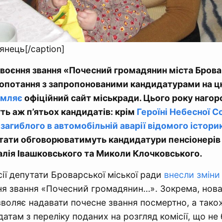
янець[/caption]
своєння звання «Почесний громадянин міста Бров
опотання з запропонованими кандидатурами на цю
омляє
офіційний сайт міськради. Цього року наго
ь аж п’ятьох кандидатів: крім
Героїні Небесної С
загиблого в автомобільній аварії відомого істор
ати обговорюватимуть кандидатури пенсіонерів
алія Івашковського та Миколи Клочковського.
сії депутати Броварської міської ради
внесли зміни
я звання «Почесний громадянин…». Зокрема, нова
воляє надавати почесне звання посмертно, а тако
атам з переліку поданих на розгляд комісії, що не