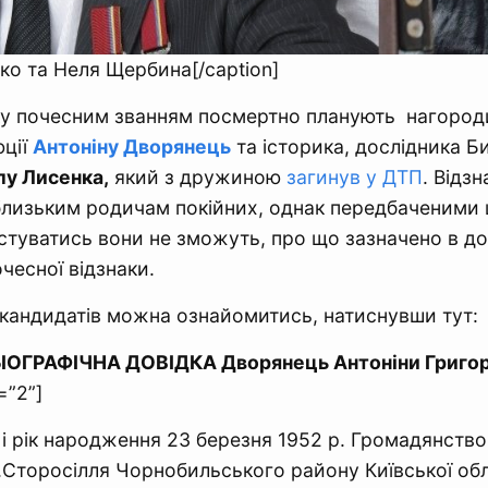
о та Неля Щербина[/caption]
ку почесним званням посмертно планують нагород
юції
Антоніну Дворянець
та історика, дослідника Б
у Лисенка,
який з дружиною
загинув у ДТП
. Відзн
близьким родичам покійних, однак передбаченими
стуватись вони не зможуть, про що зазначено в до
чесної відзнаки.
 кандидатів можна ознайомитись, натиснувши тут:
БІОГРАФІЧНА ДОВІДКА Дворянець Антоніни Григор
=”2”]
 і рік народження 23 березня 1952 р. Громадянство
Сторосілля Чорнобильського району Київської обл