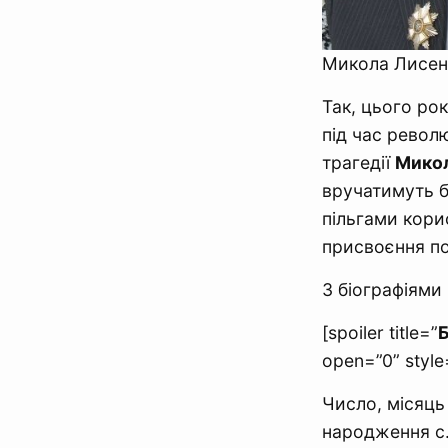
Микола Лисенк
Так, цього ро
під час револ
трагедії
Микол
вручатимуть 
пільгами кори
присвоєння по
З біографіями
[spoiler title=”
open=”0” style
Число, місяць
народження с.