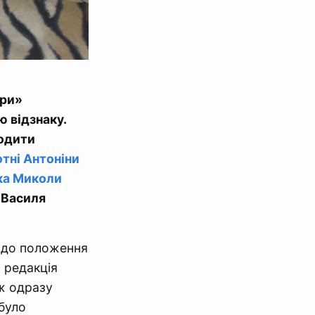
ари»
 відзнаку.
родити
отні Антоніни
ика Миколи
 Василя
до положення
 редакція
ж одразу
 було