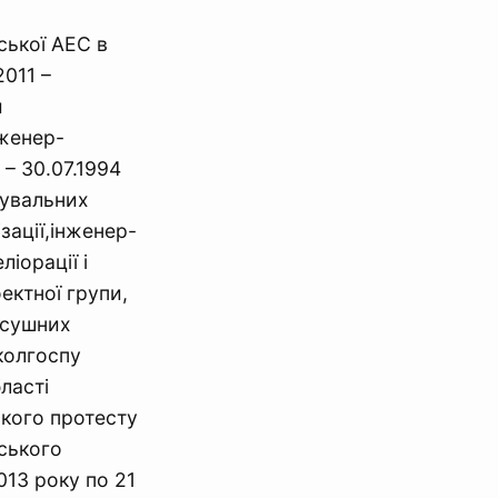
ської АЕС в
2011 –
й
нженер-
– 30.07.1994
щувальних
зації,інженер-
іорації і
ектної групи,
осушних
 колгоспу
ласті
ького протесту
дського
013 року по 21