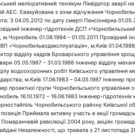
ський меліоративний технікум Ліквідатор аварії на
й АЕС. Евакуйована з зони відчуження Чорнобиль
та: З 04.05.2012 по дату смерті Пенсіонерка 01.05.
овідний інженер-гідротехнік ДСП «Чорнобильськи
, м.Чорнобиль 01.08.1994 – 01.05.2011 Провідний і
СВП «Чорнобильводексплуатація», м.Київ 01.04.1988 
ктор відділу кадрів Броварського управління зро
ари 05.05.1987 – 31.03.1988 Інженер відділу механі
ділу водоохоронних робіт Київського управління мел
арства, м.Київ 17.06.1983 – 04.05.1987 Інженер про
ер проектної групи Чорнобильського управління 
обиль 16.10.1972 – 16.06.1983 Інженер-гідротехнік
.Горностайпіль Чорнобильського району Київської об
позиція Приймала активну участь в акції громадс
, Помаранчевій революції 2004 року, акціях грома
айдані Незалежності, що тривала з 21 листопада 2