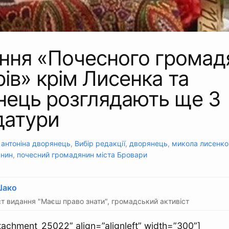
ання «Почесного громад
ів» крім Лисенка та
нець розглядають ще 3
датури
:
антоніна дворянець
,
Вибір редакції
,
дворянець
,
микола лисенко
янин
,
почесний громадянин міста Бровари
Шако
т видання "Маєш право знати", громадський активіст
ttachment_25022” align=”alignleft” width=”300”]