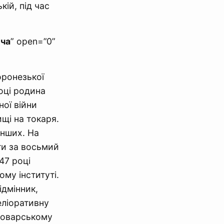
кій, під час
ича
” open=”0”
оронезької
році родина
ної війни
щі на токаря.
інших. На
ти за восьмий
947 році
му інституті.
ідмінник,
еліоративну
роварському