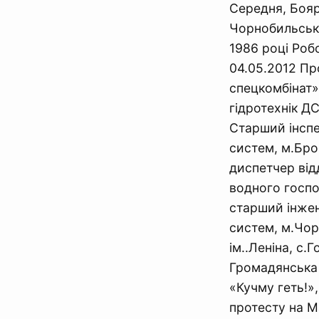
Середня, Бояр
Чорнобильські
1986 році Робо
04.05.2012 Пр
спецкомбінат»
гідротехнік Д
Старший інспе
систем, м.Бров
диспетчер від
водного господ
старший інжен
систем, м.Чорн
ім..Леніна, с
Громадянська 
«Кучму геть!»
протесту на М