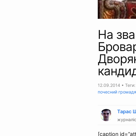
На зв
Бровар
Дворя
канди
12.09.2014
• Теги
почесний громад
Тарас 
журналіс
[caption id=”a