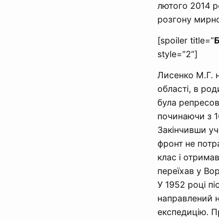
лютого 2014 ро
розгону мирної
[spoiler title=”
style=”2”]
Лисенко М.Г. 
області, в род
була репресова
починаючи з 1
Закінчивши уч
фронт не потр
клас і отримав
переїхав у Во
У 1952 році пі
направлений н
експедицію. П