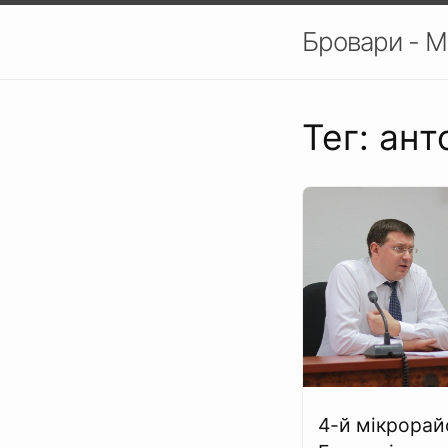
Бровари - М
Тег: ан
4-й мікрорай