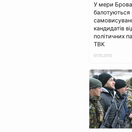
У мери Брова
балотуються 
самовисуванц
кандидатів ві
політичних па
ТВК
01.10.2015