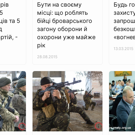
рів
Бути на своєму
Будь г
5
місці: що роблять
захист
ів та 5
бійці броварського
запрош
д
загону оборони й
безкошт
ртій, -
охорони уже майже
«вогне
рік
13.03.2015
28.08.2015