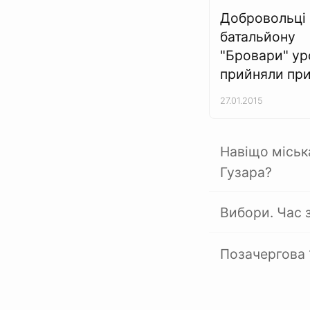
Добровольці
батальйону
"Бровари" ур
прийняли пр
27.01.2015
Навіщо місь
Гузара?
Вибори. Час 
Позачергова 1