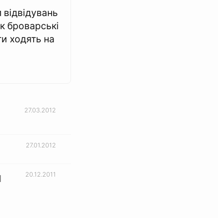
 відвідувань
як броварські
и ходять на
27.03.2012
27.01.2012
20.12.2011
1