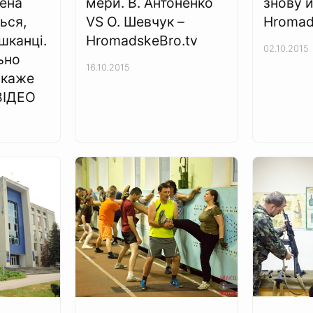
лена
мери. В. Антоненко
знову й
ься,
VS О. Шевчук –
Hromad
шканці.
HromadskeBro.tv
02.10.2015
ьно
16.10.2015
 каже
ВІДЕО