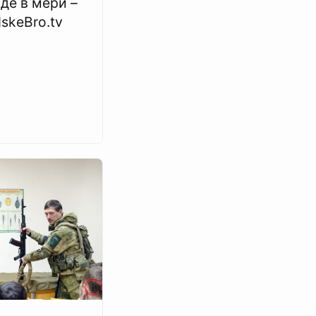
де в мери –
skeBro.tv