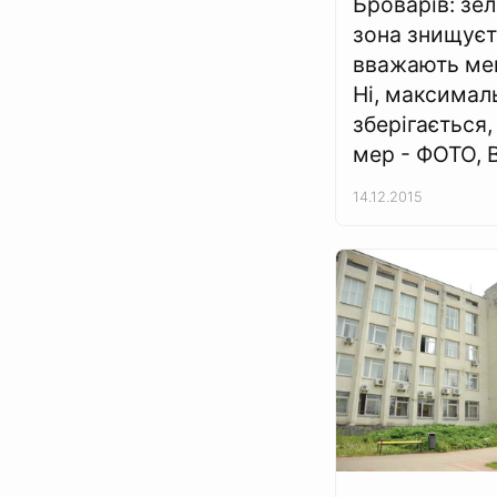
Броварів: зе
зона знищуєт
вважають ме
Ні, максимал
зберігається,
мер - ФОТО, 
14.12.2015