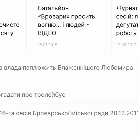
Батальйон
Журнал
«Бровари» просить
сесій: 
очисто
вогню… і людей -
депутат
исягу
ВІДЕО
роботу
15.01.2015
12.09.2012
ка влада паплюжить Блаженнішого Любомира
згадати про тролейбус
6-та сесія Броварської міської ради 20.12.201