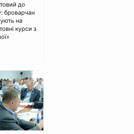
отовий до
у: броварчан
ують на
овні курси з
вої»