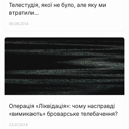
Телестудія, якої не було, але яку ми
втратили…
06.08.2014
Операція «Ліквідація»: чому насправді
«вимикають» броварське телебачення?
23.07.2014