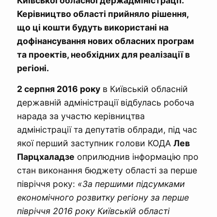
Київської обласної держадміністрації.
Керівництво області прийняло рішення,
що ці кошти будуть використані на
дофінансування нових обласних програм
та проектів, необхідних для реалізації в
регіоні.
2 серпня 2016 року
в Київській обласній
державній адміністрації відбулась робоча
нарада за участю керівництва
адміністрації та депутатів облради, під час
якої перший заступник голови КОДА
Лев
Парцхаладзе
оприлюднив інформацію про
стан виконання бюджету області за перше
півріччя року:
«За першими підсумками
економічного розвитку регіону за перше
півріччя 2016 року Київській області