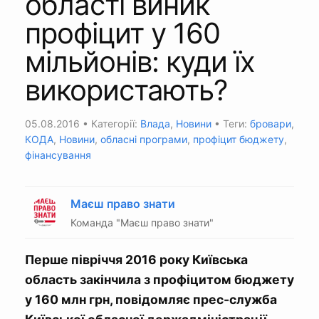
області виник
профіцит у 160
мільйонів: куди їх
використають?
05.08.2016
• Категорії:
Влада
,
Новини
• Теги:
бровари
,
КОДА
,
Новини
,
обласні програми
,
профіцит бюджету
,
фінансування
Маєш право знати
Команда "Маєш право знати"
Перше півріччя 2016 року Київська
область закінчила з профіцитом бюджету
у 160 млн грн, повідомляє прес-служба