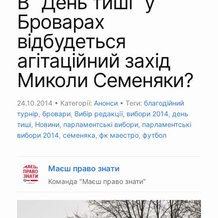
В "День тиші" у
Броварах
відбудеться
агітаційний захід
Миколи Семеняки?
24.10.2014
• Категорії:
Анонси
• Теги:
благодійний
турнір
,
бровари
,
Вибір редакції
,
вибори 2014
,
день
тиші
,
Новини
,
парламентські вибори
,
парламентські
вибори 2014
,
семеняка
,
фк маестро
,
футбол
Маєш право знати
Команда "Маєш право знати"