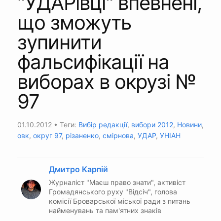
"УДАРівці" впевнені,
що зможуть
зупинити
фальсифікації на
виборах в окрузі №
97
01.10.2012
• Теги:
Вибір редакції
,
вибори 2012
,
Новини
,
овк
,
округ 97
,
різаненко
,
смірнова
,
УДАР
,
УНІАН
Дмитро Карпій
Журналіст "Маєш право знати", активіст
Громадянського руху "Відсіч", голова
комісії Броварської міської ради з питань
найменувань та пам'ятних знаків