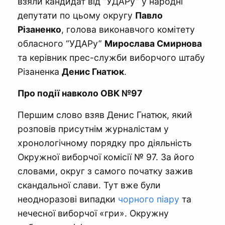
взяли кандидат від “УДАРу” у народні
депутати по цьому округу
Павло
Різаненко
, голова виконавчого комітету
обласного “УДАРу”
Мирослава Смирнова
та керівник прес-служби виборчого штабу
Різаненка
Денис Гнатюк
.
Про події навколо ОВК №97
Першим слово взяв Денис Гнатюк, який
розповів присутнім журналістам у
хронологічному порядку про діяльність
Окружної виборчої комісії № 97. За його
словами, округ з самого початку зажив
скандальної слави. Тут вже були
неодноразові випадки
чорного піару
та
нечесної виборчої «гри». Окружну