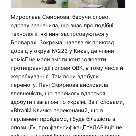
Мирослава Смирнова, беручи слово,
одразу зазначила, що знає про подібні
технології, які нині застосовуються у
Броварах. Зокрема, навела як приклад
досвід у окрузі №223 у Києві, де члени
комісії не мали змоги контролювати
протиправні дії голови ОВК, в тому числі й
жеребкування. Там вони здобули
перемогу. Пані Смирнова висловила
впевненість, що перемогу вдасться
здобути і загалом по Україні. За її словами,
«Віталій Кличко переконаний, що в
парламент пройдемо, і буде більшість в
опозиції»; про фальсифікації “УДАРівці” не
забудуть і винні будуть відповідати перед