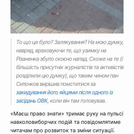
То що це було? Залякування? На мою думку,
навряд, враховуючи те, що узимку на
Різаненка збуло скоєно напад. Схоже на те (і
більшість присутніх журналістів та активістів
розділили цю думку), що таким чином пан
Ситєнков вирішив помститися за
закидування його яйцями після одного із
засідань ОВК
, коли він там головував.
«Маєш право знати» тримає руку на пульсі
навколовиборчих подій та повідомлятиме
читачам про розвиток та зміни ситуації.