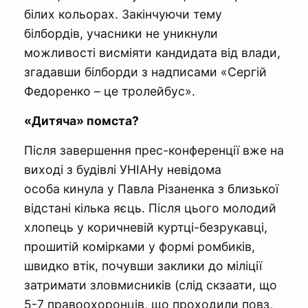
білих кольорах. Закінчуючи тему
білбордів, учасники не уникнули
можливості висміяти кандидата від влади,
згадавши білборди з надписами «Сергій
Федоренко – це тролейбус».
«Дитяча» помста?
Після завершення прес-конференції вже на
виході з будівлі УНІАНу невідома
особа кинула у Павла Різаненка з близької
відстані кілька яєць. Після цього молодий
хлопець у коричневій куртці-безрукавці,
прошитій комірками у формі ромбиків,
швидко втік, почувши заклики до міліції
затримати зловмисників (слід скзаати, що
5-7 правоохоронців, що проходили повз,