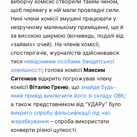
виборчу комісію створили таким чином,
щоб перевагу в ній мали провладні сили.
Нині члени комісії змушені працювати у
незручному маленькому приміщенні, ще й
за високою ширмою (вочевидь, подалі від
«зайвих» очей). На членів комісії,
спостерігачів, журналістів здійснювався
тиск
невідомими особами бандитської
зовнішності
; голова комісії
Максим
Ситєнков
відкрито погрожував члену
комісії
Віталію Греню
, що
знайде будь-
який привід виключити його зі складу ОВК
;
а також представником від “УДАРу” було
викрито спробу фальсифікації під час
жеребкування
– спроба використати
конверти різної цупкості.