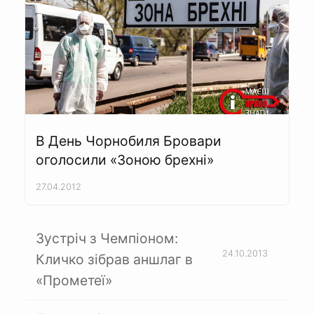
В День Чорнобиля Бровари
оголосили «Зоною брехні»
27.04.2012
Зустріч з Чемпіоном:
24.10.2013
Кличко зібрав аншлаг в
«Прометеї»