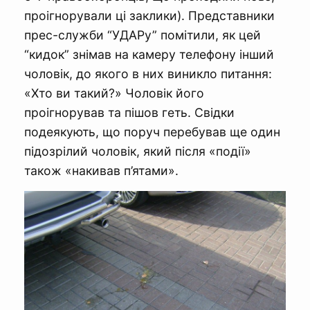
проігнорували ці заклики). Представники
прес-служби “УДАРу” помітили, як цей
“кидок” знімав на камеру телефону інший
чоловік, до якого в них виникло питання:
«Хто ви такий?» Чоловік його
проігнорував та пішов геть. Свідки
подеякують, що поруч перебував ще один
підозрілий чоловік, який після «події»
також «накивав п’ятами».