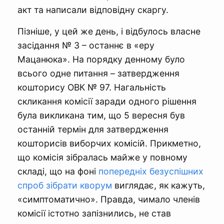
акт та написали відповідну скаргу.
Пізніше, у цей же день, і відбулось власне
засідання № 3 – останнє в «еру
Мацанюка». На порядку денному було
всього одне питання – затвердження
кошторису ОВК № 97. Нагальність
скликання комісії заради одного рішення
була викликана тим, що 5 вересня був
останній термін для затвердження
кошторисів виборчих комісій. Прикметно,
що комісія зібралась майже у повному
складі, що на фоні
попередніх безуспішних
спроб зібрати кворум
виглядає, як кажуть,
«симптоматично». Правда, чимало членів
комісії істотно запізнились, не став