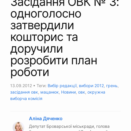
Засідання ОВК № 3:
одноголосно
затвердили
кошторис та
доручили
розробити план
роботи
13.09.2012
• Теги:
Вибір редакції
,
вибори 2012
,
грень
,
засідання овк
,
мацанюк
,
Новини
,
овк
,
окружна
виборча комісія
Аліна Дяченко
Депутат Броварської міськради, голова