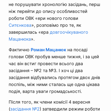
не порушувати хронологію засідань, перш
ніж перейти до опису особливостей
роботи ОВК «ери нового голови
Ситєнкова
», розповімо про те, як
завершилась «ера
довгоочікуваного
Мацанюка
».
Фактично
Роман Мацанюк
на посаді
голови ОВК пробув менше тижня, і за цей
час він встиг провести всього два
засідання – №2 та №3. І хоч ці два
засідання відбувались протягом двох днів
поспіль, між ними сталась ще одна цікава
подія, варта уваги громадськості.
Після того, як члени комісії 4 вересня
(
засідання №2
) затвердили режим роботи