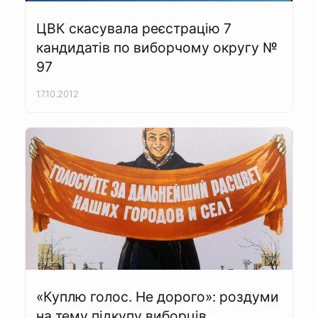
ЦВК скасувала реєстрацію 7
кандидатів по виборчому округу №
97
17.10.2012
«Куплю голос. Не дорого»: роздуми
на тему підкупу виборців