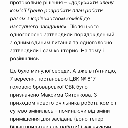
протокольне рішення – «
доручиити члену
комісії Греню розробити план роботи
разом з керівництвом комісії до
наступного засідання
». Після цього
одноголосно затвердили порядок денний
з одним єдиним питання та одноголосно
затвердили і сам кошторис. На тому і
розійшлись…
Це було минулої середи. А вже в п’ятницю,
7 вересня, постановою ЦВК № 817
головою броварської ОВК було
призначено Максима Ситєнкова. З
приходом нового очільника робота комісії
сутєво змінилась – починаючи від зміни
приміщення для засідань (воно тепер
більш придатне для роботи) і закінчуючи