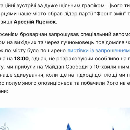
таційні зустрічі за дуже щільним графіком. Цього 
орцями наше місто обрав лідер партії “Фронт змін” 
озиції
Арсеній Яценюк
.
Арсенієм броварчан запрошував спеціальний автомо
ом на вихідних та через гучномовець повідомляв ч
ож по місту було поширено
листівки із запрошення
ена на
18:00,
однак, не розраховуючи особливо на 
гу, ми прибули на Майдан Свободи з 10-хвилинним 
наше здивування, коли ще на підході до площі ми 
с полум’яного опозиціонера та побачили його на е
ни: