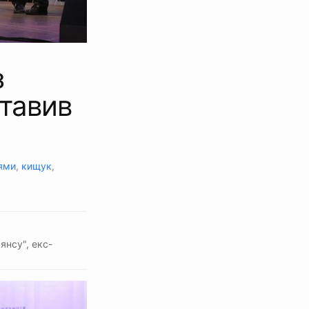
з
тавив
цями
,
кищук
,
янсу", екс-