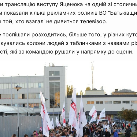
и трансляцію виступу Яценюка на одній зі столични
м показали кілька рекламних роликів ВО “Батьківщин
 той, хто взагалі не дивиться телевізор.
 поспішали розходитись, більше того, у різних ку
увались колони людей з табличками з назвами рі
асті, які за командою рушали у напрямку до сцени.