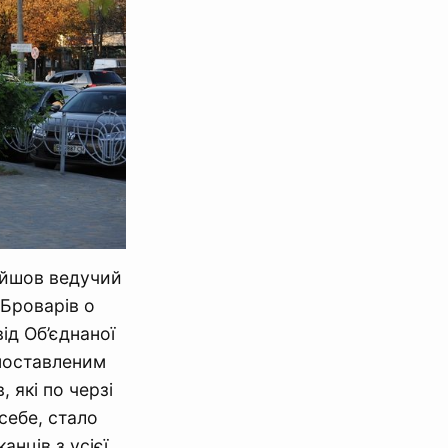
вийшов ведучий
 Броварів о
ід Об’єднаної
 поставленим
 які по черзі
себе, стало
анців з усієї