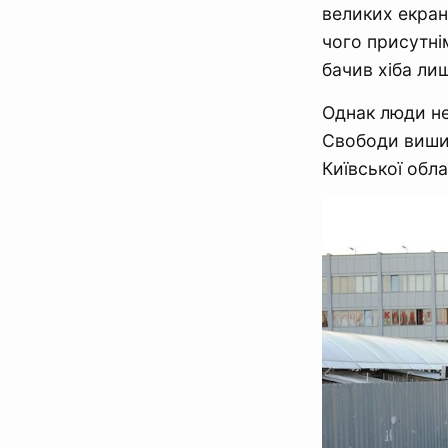
великих екран
чого присутні
бачив хіба лиш
Однак люди не
Свободи вишик
Київської обл