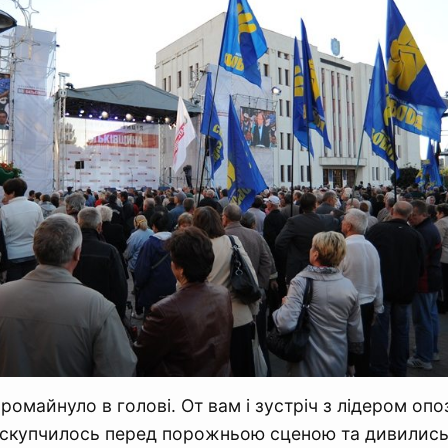
промайнуло в голові. От вам і зустріч з лідером опоз
 скупчилось перед порожньою сценою та дивились