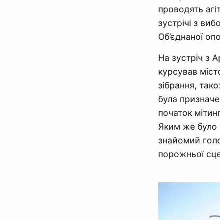
проводять агі
зустрічі з виб
Об’єднаної оп
На зустріч з 
курсував міст
зібрання, так
була признач
початок мітин
Яким же було 
знайомий голо
порожньої сце