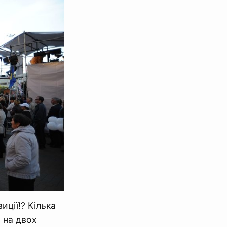
иції!? Кілька
 на двох