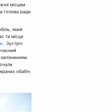
тижня місцем
та голова ради
біль, який
ас та місце
ми
. Зустріч
вчасний
запізненням.
почули
кранах обабіч