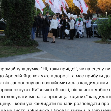
 промайнула думка “Ні, таки приїде!”, як на сцену 
що Арсеній Яценюк уже в дорозі та має прибути до
 ж він запропонував познайомитись з кандидатами в
борчих округах Київської області, після чого добре
оголошувати імена та прізвища “єдиних” кандидатів,
цену. І коли усі кандидати почали розповідати про 
це не зустріч Яценюка з броварчанами, а збір мешк