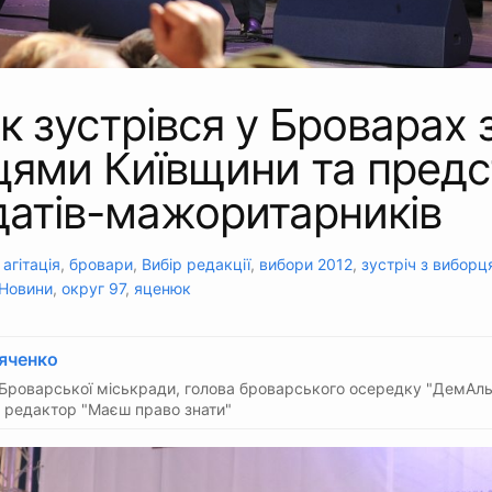
 зустрівся у Броварах 
цями Київщини та предс
датів-мажоритарників
:
агітація
,
бровари
,
Вибір редакції
,
вибори 2012
,
зустріч з вибор
Новини
,
округ 97
,
яценюк
яченко
Броварської міськради, голова броварського осередку "ДемАль
 редактор "Маєш право знати"