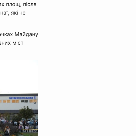
х площ, після
а”, які не
точках Майдану
зних міст