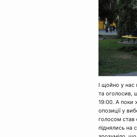
І щойно у нас
та оголосив, 
19:00. А поки
опозиції у ви
голосом став 
піднялись на с
зрозуміло, що 