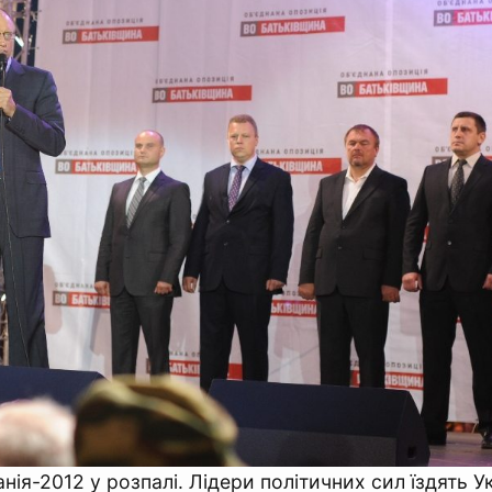
нія-2012 у розпалі. Лідери політичних сил їздять У