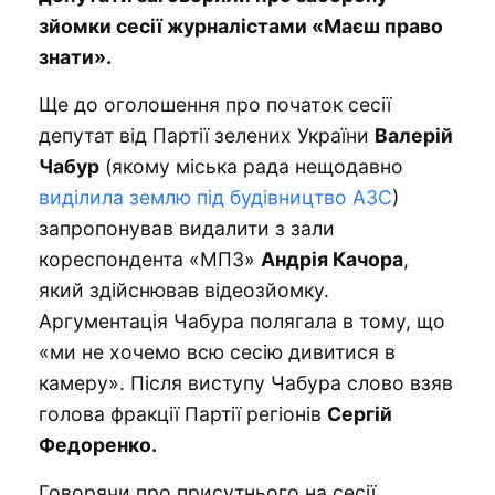
зйомки сесії журналістами «Маєш право
знати».
Ще до оголошення про початок сесії
депутат від Партії зелених України
Валерій
Чабур
(якому міська рада нещодавно
виділила землю під будівництво АЗС
)
запропонував видалити з зали
кореспондента «МПЗ»
Андрія Качора
,
який здійснював відеозйомку.
Аргументація Чабура полягала в тому, що
«ми не хочемо всю сесію дивитися в
камеру». Після виступу Чабура слово взяв
голова фракції Партії регіонів
Сергій
Федоренко.
Говорячи про присутнього на сесії