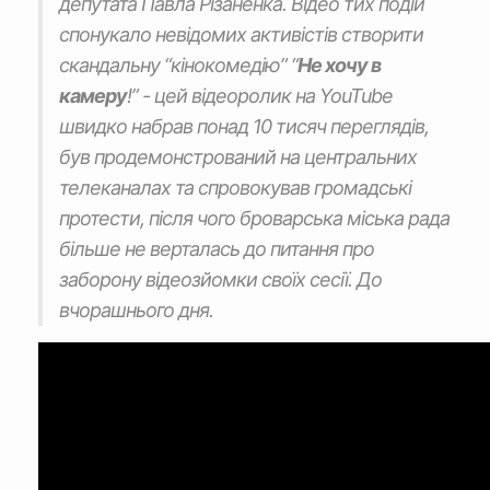
депутата Павла Різаненка. Відео тих подій
спонукало невідомих активістів створити
скандальну “кінокомедію” “
Не хочу в
камеру
!” - цей відеоролик на YouTube
швидко набрав понад 10 тисяч переглядів,
був продемонстрований на центральних
телеканалах та спровокував громадські
протести, після чого броварська міська рада
більше не верталась до питання про
заборону відеозйомки своїх сесії. До
вчорашнього дня.