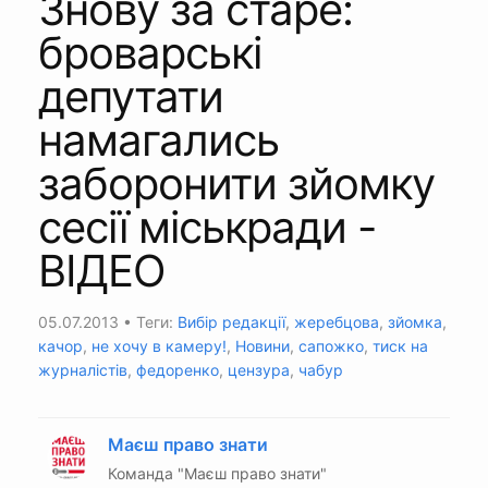
Знову за старе:
броварські
депутати
намагались
заборонити зйомку
сесії міськради -
ВІДЕО
05.07.2013
• Теги:
Вибір редакції
,
жеребцова
,
зйомка
,
качор
,
не хочу в камеру!
,
Новини
,
сапожко
,
тиск на
журналістів
,
федоренко
,
цензура
,
чабур
Маєш право знати
Команда "Маєш право знати"