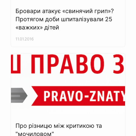
Бровари атакує «свинячий грип»?
Протягом доби шпиталізували 25
«важких» дітей
11.01.2016
Про різницю між критикою та
"мочиловом"