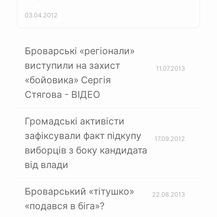
03.04.2012
Броварські «регіонали»
виступили на захист
11.07.2013
«бойовика» Сергія
Стягова - ВІДЕО
Громадські активісти
зафіксували факт підкупу
17.09.2012
виборців з боку кандидата
від влади
Броварський «тітушко»
22.08.2013
«подався в біга»?