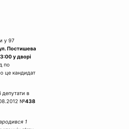
и у 97
вул. Постишева
3:00 у дворі
д по
ро це кандидат
 депутати в
08.2012 №
438
народився 1