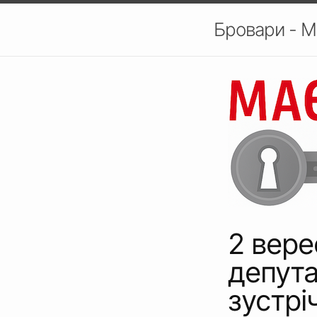
Бровари - М
2 вере
депута
зустрі