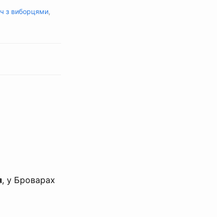
іч з виборцями
,
я
, у Броварах