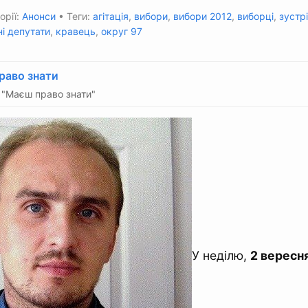
орії:
Анонси
• Теги:
агітація
,
вибори
,
вибори 2012
,
виборці
,
зустр
і депутати
,
кравець
,
округ 97
раво знати
"Маєш право знати"
У неділю,
2 вересн