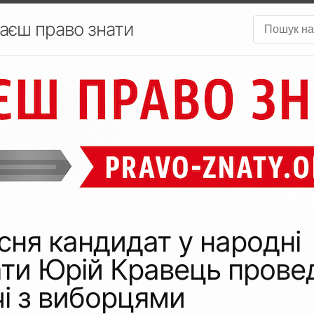
аєш право знати
сня кандидат у народні
ти Юрій Кравець прове
чі з виборцями