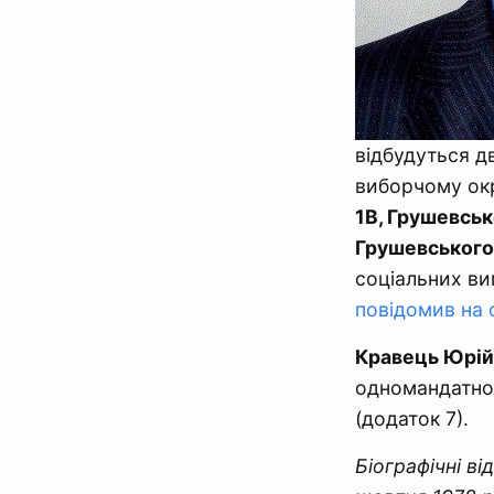
відбудуться дв
виборчому ок
1В, Грушевськ
Грушевського 9
соціальних ви
повідомив на с
Кравець Юрій
одномандатно
(додаток 7).
Біографічні в