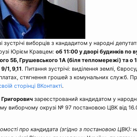
і зустрічі виборців з кандадитом у народні депутат
рузі Юрієм Кравцем:
об 11:00 у дворі будинків по 
ого 5Б, Грушевського 1А (біля тепломережі) та о 1
/1, 9,11
. Питання зустрічі: виділення землі, Євросу
платах, стягнення грошей з комунальних служб. П
воїй сторінці ВКонтакті
.
 Григорович
зареєстрований кандидатом у народні
му виборчому окрузі № 97 постановою ЦВК від 16.
ідомості про кандидата (згідно з постановою ЦВК): 