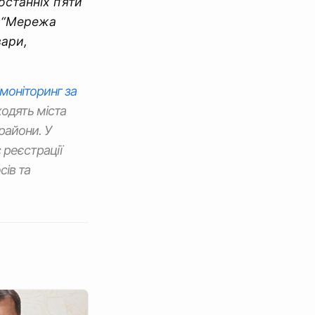
останніх п’яти
В “Мережа
вари,
моніторинг за
ходять міста
райони. У
 реєстрації
сів та