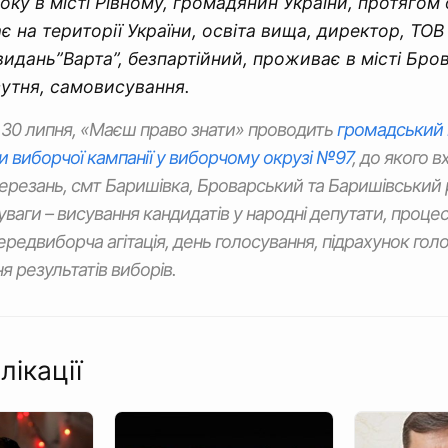
ку в місті Рівному, громадянин України, протягом 
є на території України, освіта вища, директор, ТО
видань”Варта”, безпартійний, проживає в місті Бро
сутня, самовисування.
30 липня, «Маєш право знати» проводить
громадський 
и виборчої кампанії у виборчому окрузі №97
, до якого в
ерезань, смт Баришівка, Броварський та Баришівський 
уваги – висування кандидатів у народні депутати, процес
ередвиборча агітація, день голосування, підрахунок голо
 результатів виборів.
лікації