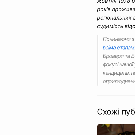
жовтня 1978 ро
років прожива
регіональних 
судимість від
Починаючи з 
всіма етапам
Бровари та Б
фокусі нашої 
кандидатів, п
оприлюднення
Схожі пуб