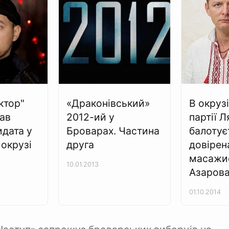
ктор"
«Драконівський»
В окрузі
ав
2012-ий у
партії 
идата у
Броварах. Частина
балотує
окрузі
друга
довірен
масажи
10.01.2013
Азаров
01.10.2014