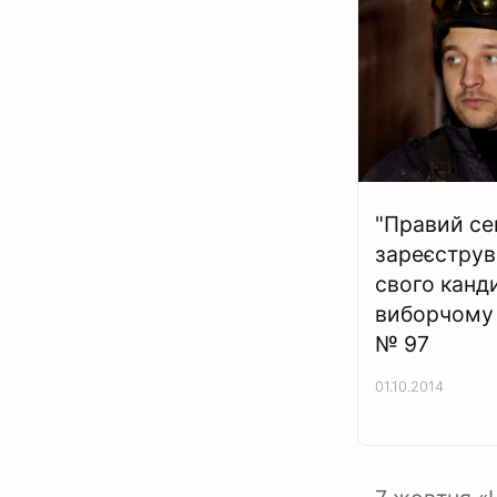
"Правий се
зареєструв
свого канд
виборчому 
№ 97
01.10.2014