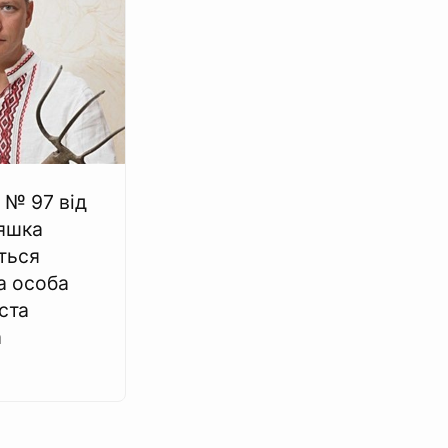
 № 97 від
Ляшка
ться
а особа
ста
а