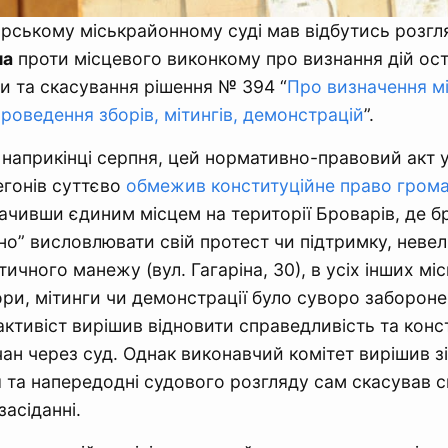
рському міськрайонному суді мав відбутись розгл
на
проти місцевого виконкому про визнання дій ос
 та скасування рішення № 394 “
Про визначення мі
роведення зборів, мітингів, демонстрацій
”.
наприкінці серпня, цей нормативно-правовий акт 
гонів суттєво
обмежив конституційне право грома
начивши єдиним місцем на території Броварів, де 
но” висловлювати свій протест чи підтримку, неве
тичного манежу (вул. Гагаріна, 30), в усіх інших мі
ри, мітинги чи демонстрації було суворо забороне
ктивіст вирішив відновити справедливість та конст
ан через суд. Однак виконавчий комітет вирішив зі
та напередодні судового розгляду сам скасував с
асіданні.