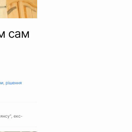
м сам
ни
,
рішення
янсу", екс-