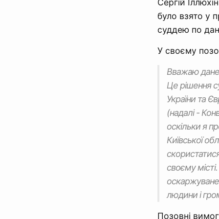
Сергій Іллюхі
було взято у 
суддею по дан
У своєму позо
Вважаю дане 
Це рішення с
України та Є
(надалі - Кон
оскільки я пр
Київської об
скористатися 
своєму місті.
оскаржуване 
людини і гро
Позовні вимог