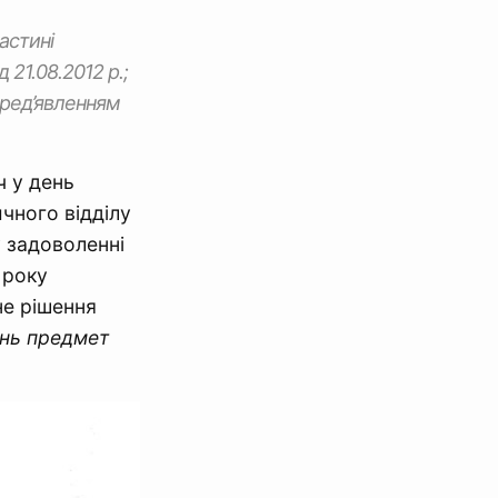
астині
21.08.2012 р.;
 пред’явленням
ч у день
чного відділу
 задоволенні
 року
е рішення
ень предмет