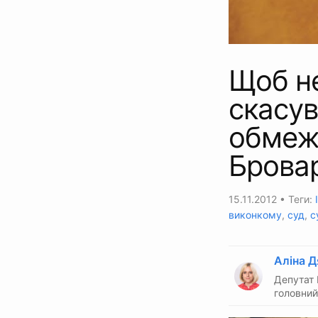
Щоб не
скасув
обмеже
Брова
15.11.2012
• Теги:
виконкому
,
суд
,
с
Аліна Д
Депутат 
головний