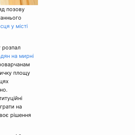
яд позову
таннього
сця у місті
у розпал
дян на мирні
броварчанам
личку площу
сцях
но.
итуційні
грати на
воє рішення