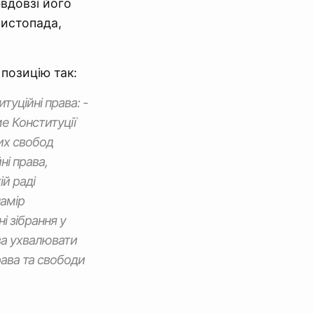
евдовзі його
листопада,
позицію так:
уційні права: -
е Конституції
них свобод
ні права,
ій раді
намір
і зібрання у
ава ухвалювати
ава та свободи