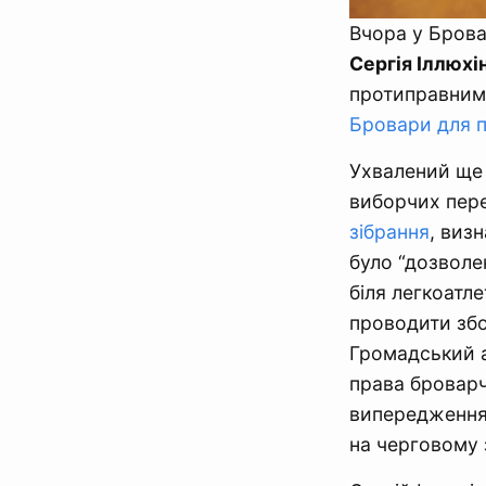
Вчора у Брова
Сергія Іллюхі
протиправними
Бровари для п
Ухвалений ще 
виборчих пере
зібрання
, виз
було “дозволе
біля легкоатле
проводити збо
Громадський а
права броварч
випередження 
на черговому з