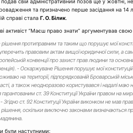
н подав свій адміністративний позов ще у жовтні, н
провадження та призначено перше засідання на 14 
ій справі стала
Г. О. Білик
.
ві активіст “Маєш право знати” аргументував свою 
рішення протиправним та таким що порушує мої констит
уперечить правовим актам вищої юридичної сили, а сам
вропейській конвенції про захист прав людини та основ
венція). - Оскаржуване Рішення порушує мої конституцій
оживаю на території, підпорядкованій Броварській міськ
ласті, а також неодноразово користувався і надалі маю 
гарантованим ст. 39 Конституції України правом на мирн
 - Згідно ст. 92 Конституції України виконком не мав пр
рішення, оскільки виключно законами визначаються пр
мадянина.
и були наступними: