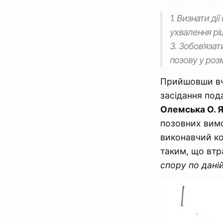
1. Визнати д
ухвалення рі
3. Зобов’яза
позову у розмі
Прийшовши вчо
засідання под
Олемська О. Я
позовних вимо
виконавчий ко
таким, що втра
спору по даній