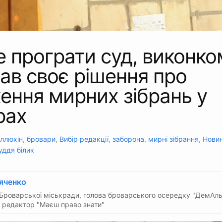
 програти суд, виконко
ав своє рішення про
ння мирних зібрань у
рах
Іллюхін
,
бровари
,
Вибір редакції
,
заборона
,
мирні зібрання
,
Нови
уддя білик
яченко
Броварської міськради, голова броварського осередку "ДемАль
 редактор "Маєш право знати"