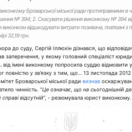
ії виконкому Броварської міської ради протиправними в ч
шення № 394; 2. Скасувати рішення виконкому № 394 від 
ти виконком відшкодувати витрати позивача, пов’язані з
рі 32,19 грн.
ра до суду, Сергій Іллюхін дізнався, що відповіда
ав заперечення, у якому головний спеціаліст юриди
.
від імені виконкому попросила суддю відмовити у
г повністю у зв’язку з тим, що… 13 листопада 2012
мітет Броварської міської ради
визнав
оскаржуван
тило чинність. “
Це означає, що на сьогоднішній д
 справі відсутній
”, - резюмувала юрист виконкому.