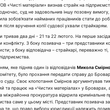
 ТОВ «Чисті матеріали» визнав страйк на підприємст
одночас, суд не задовольнив іншу позовну вимогу, 
ила зобов’язати найманих працівників стати до роб
я після вручення копії судової ухвали страйкарям.
 тривав два дні - 21 та 22 лютого. На перше засід
и конфлікту. З боку позивача – три представники ко
сти; з боку відповідача – страйкарі, переважно ті,
 підприємства.
ям, яке підняв один із відповідачів
Микола Смірн
омітету, було прохання передати справу до Брова
о суду. Своє клопотання Смірнов аргументував тим
й та працює на «Чистих матеріалах» у Броварах, 
а міжрайонна прокуратура відкрила кримінальне 
ства саме у цьому місті. Представник позивача з
а те, що право вибору юрисдикції належить позив