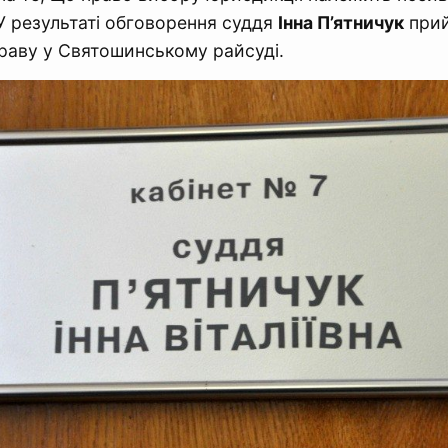
У результаті обговорення суддя
Інна П’ятничук
прий
раву у Святошинському райсуді.