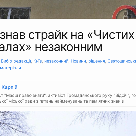
знав страйк на «Чистих
іалах» незаконним
:
Вибір редакції
,
Київ
,
незаконний
,
Новини
,
рішення
,
Святошинськ
 матеріали
 Карпій
т "Маєш право знати", активіст Громадянського руху "Відсіч", го
кої міської ради з питань найменувань та пам'ятних знаків