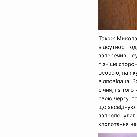
Також Микола 
відсутності од
заперечив, і 
пізніше сторо
особою, на як
відповідача. 
січня, і з тог
свою чергу, п
що засвідчуют
запропонував 
клопотання не