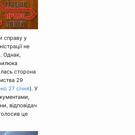
и справу у
ністрації не
. Однак,
ирилюка
илась сторона
ємства 29
но 27 січня
). У
окументами,
ни, відповідач
голосив це