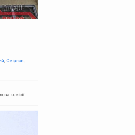
ий
,
Смірнов
,
лова комісії