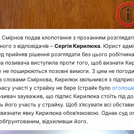
Смірнов подав клопотання з проханням розглядат
ного з відповідачів –
Сергія Кирилюка
. Юрист адмі
суд прийняв рішення розглядати без цього робітника
на позивача виступила проти того, щоб визнати К
у не поширюються позовні вимоги. З цим не погод
За словами Смірнова, Кирилюк звільнився з підпри
о часу участі у страйку не бере (страйк було
оголоше
озивач зауважив, що підпис Кирилюка стоїть під д
ь його участь у страйку. Щоб з’ясувати всі обстави
визнати явку Кирилюка обов’язковою. Однак суд о
обґрунтованим, відхиливши його.