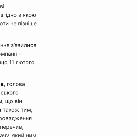
ві
згідно з якою
оти не пізніше
ання з’явилися
мпанії -
 що 11 лютого
ов
, голова
рського
, що він
а також тим,
провадження
аперечив,
ачу, який ним