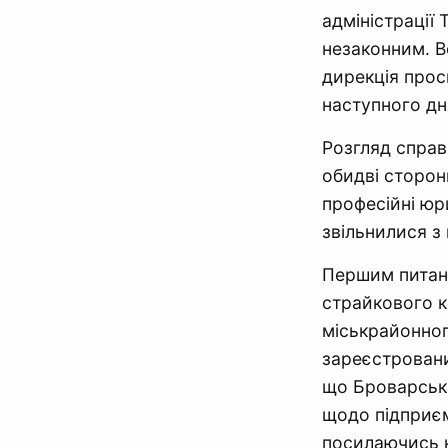
адміністрації
незаконним. В
дирекція прос
наступного дн
Розгляд справи
обидві сторон
професійні юри
звільнилися з
Першим питанн
страйкового к
міськрайонног
зареєстровани
що Броварськ
щодо підприєм
посилаючись н