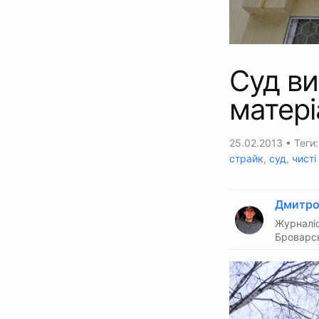
Суд ви
матер
25.02.2013
• Теги
страйк
,
суд
,
чисті
Дмитро
Журналіс
Броварсь