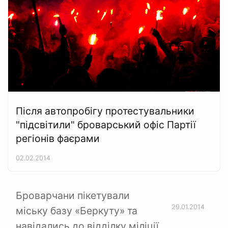
Після автопробігу протестувальники
"підсвітили" броварський офіс Партії
регіонів фаєрами
02.02.2014
Броварчани пікетували
29.01.2014
міську базу «Беркуту» та
навідались до відділку міліції