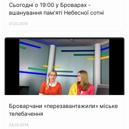
Сьогодні о 19:00 у Броварах -
вшанування пам'яті Небесної сотні
01.03.2014
Броварчани «перезавантажили» міське
телебачення
24.02.2014