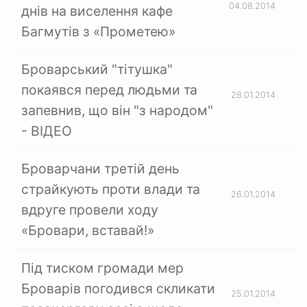
04.08.2014
днів на виселення кафе
Багмутів з «Прометею»
Броварський "тітушка"
покаявся перед людьми та
28.01.2014
запевнив, що він "з народом"
- ВІДЕО
Броварчани третій день
страйкують проти влади та
26.01.2014
вдруге провели ходу
«Бровари, вставай!»
Під тиском громади мер
Броварів погодився скликати
25.01.2014