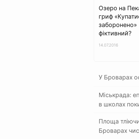
Озеро на Пек
гриф «Купати
заборонено»
фіктивний?
14.07.2016
У Броварах о
Міськрада: е
в школах пок
Площа тліючи
Броварах чис