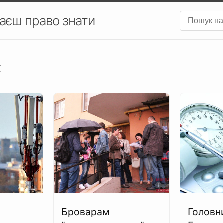
аєш право знати
С
Броварам
Головн