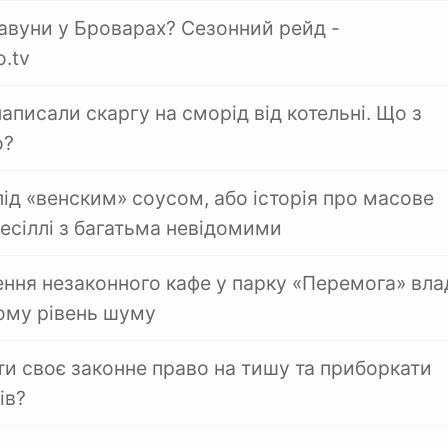
кавуни у Броварах? Сезонний рейд -
.tv
аписали скаргу на сморід від котельні. Що з
о?
ід «венским» соусом, або історія про масове
весіллі з багатьма невідомими
ення незаконного кафе у парку «Перемога» вла
ому рівень шуму
ти своє законне право на тишу та приборкати
ів?