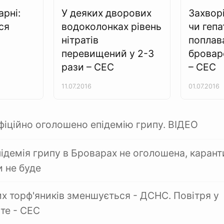
арні:
У деяких дворових
Захвор
ся
водоколонках рівень
чи геп
нітратів
поплав
перевищений у 2-3
бровар
рази – СЕС
– СЕС
11.07.2016
01.07.2016
фіційно оголошено епідемію грипу. ВІДЕО
підемія грипу в Броварах не оголошена, карант
и не буде
х торф'яників зменшується - ДСНС. Повітря у
те - СЕС