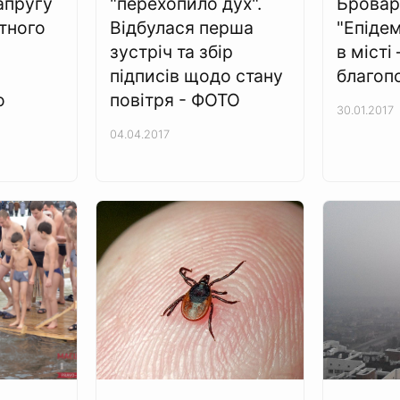
апругу
"перехопило дух".
Бровар
тного
Відбулася перша
"Епідем
зустріч та збір
в місті
підписів щодо стану
благоп
о
повітря - ФОТО
30.01.2017
04.04.2017