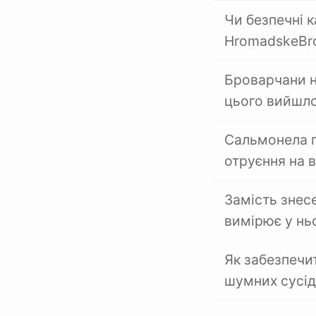
Чи безпечні 
HromadskeBro
Броварчани н
цього вийшл
Сальмонела п
отруєння на 
Замість знес
вимірює у нь
Як забезпечи
шумних сусід