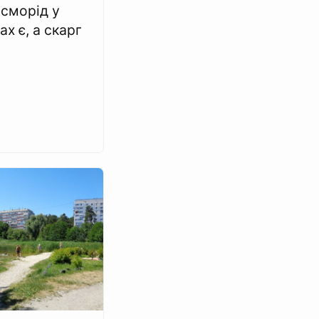
 сморід у
х є, а скарг