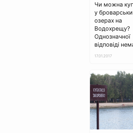
Чи можна ку
у броварськи
озерах на
Водохрещу?
Однозначної
відповіді нем
17.01.2017