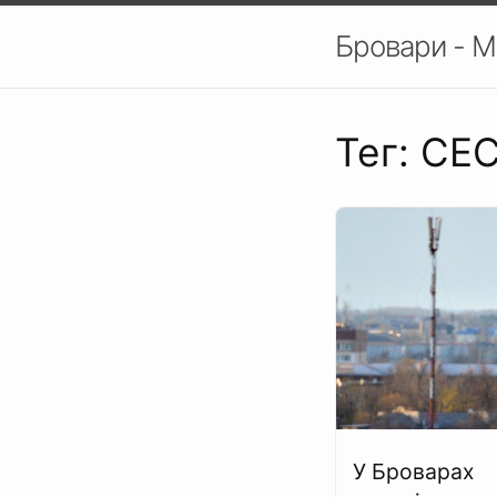
Бровари - М
Тег: СЕ
У Броварах