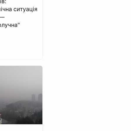
ів:
ічна ситуація
 —
олучна"