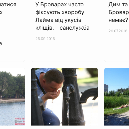
патися
У Броварах часто
Дим та
х
фіксують хворобу
Бровара
Лайма від укусів
немає?
кліщів, – санслужба
26.07.2016
26.09.2016
а