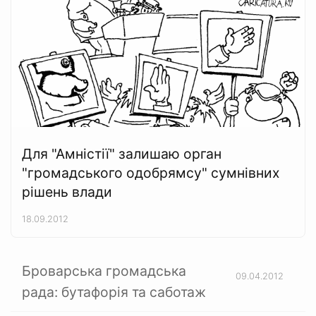
Для "Амністії" залишаю орган
"громадського одобрямсу" сумнівних
рішень влади
18.09.2012
Броварська громадська
09.04.2012
рада: бутафорія та саботаж