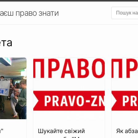
аєш право знати
ета
и"
Шукайте свіжий
Як абз