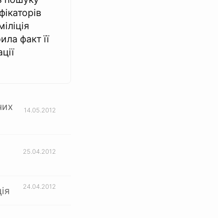
фікаторів
міліція
ила факт її
ції
чих
14.05.2012
25.04.2012
24.04.2012
ія