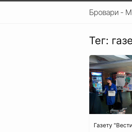
Бровари - М
Тег: газ
Газету "Вест