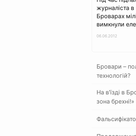
журналіста в
Броварах мілі
вимкнули еле
06.06.2012
Бровари – по
технологій?
На в'їзді в 
зона брехні!»
Фальсифікато