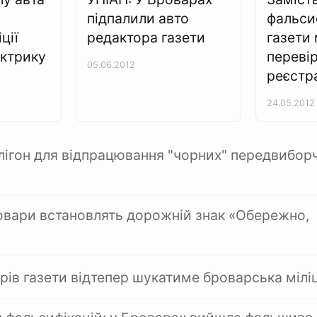
підпалили авто
фальси
ції
редактора газети
газети 
ктрику
перевір
05.06.2012
реєстра
24.05.2012
лігон для відпрацювання "чорних" передвибор
Бровари встановлять дорожній знак «Обережно,
рів газети відтепер шукатиме броварська міліц