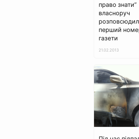
право знати”
власноруч
розповсюди
перший номер
газети
21.02.2013
Під час підпа