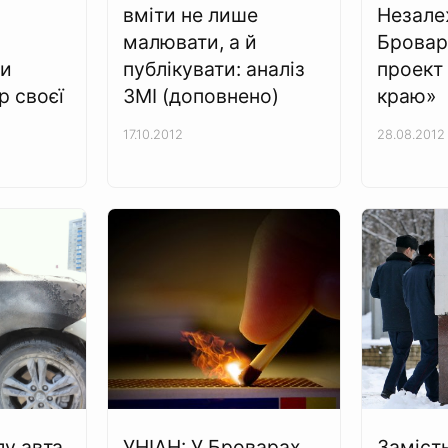
вміти не лише
Незале
малювати, а й
Бровар
ли
публікувати: аналіз
проект
 своєї
ЗМІ (доповнено)
краю»
17.10.2012
28.08.2012
лу авта
УНІАН: У Броварах
Заміст