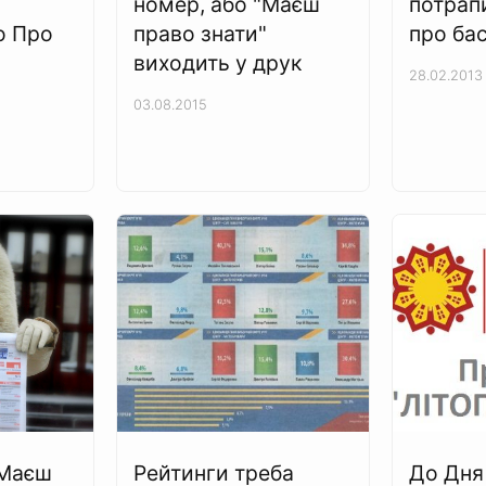
номер, або "Маєш
потрап
о Про
право знати"
про ба
виходить у друк
28.02.2013
03.08.2015
„Маєш
Рейтинги треба
До Дня