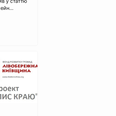
ив у статтю
сейн…