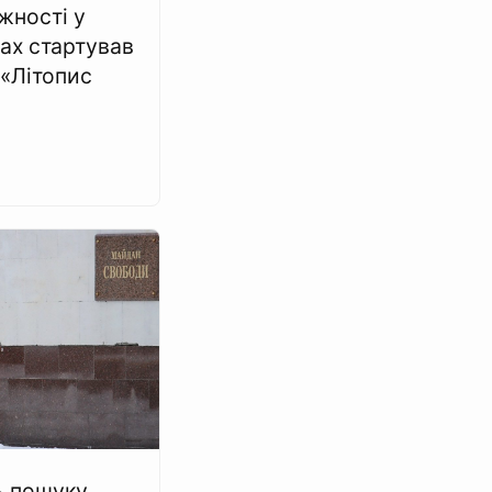
жності у
ах стартував
 «Літопис
ь пошуку