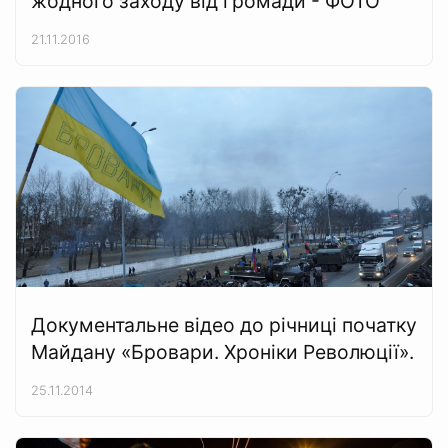
жодного заходу від громади - ФОТО
21.11.2016
Документальне відео до річниці початку
Майдану «Бровари. Хроніки Революції».
25.11.2014