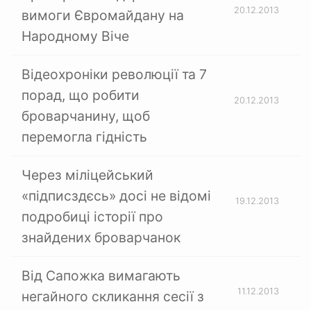
20.12.2013
вимоги Євромайдану на
Народному Віче
Відеохроніки революції та 7
порад, що робити
20.12.2013
броварчанину, щоб
перемогла гідність
Через міліцейський
«підписздєсь» досі не відомі
19.12.2013
подробиці історії про
знайдених броварчанок
Від Сапожка вимагають
11.12.2013
негайного скликання сесії з