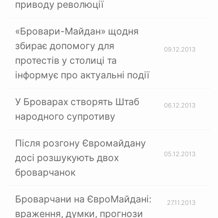
приводу революції
«Бровари-Майдан» щодня
збирає допомогу для
09.12.2013
протестів у столиці та
інформує про актуальні події
У Броварах створять Штаб
06.12.2013
народного супротиву
Після розгону Євромайдану
05.12.2013
досі розшукують двох
броварчанок
Броварчани на ЄвроМайдані:
27.11.2013
враження, думки, прогнози