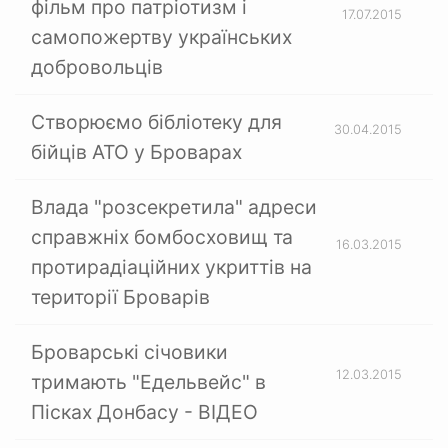
фільм про патріотизм і
17.07.2015
самопожертву українських
добровольців
Створюємо бібліотеку для
30.04.2015
бійців АТО у Броварах
Влада "розсекретила" адреси
справжніх бомбосховищ та
16.03.2015
протирадіаційних укриттів на
території Броварів
Броварські січовики
12.03.2015
тримають "Едельвейс" в
Пісках Донбасу - ВІДЕО