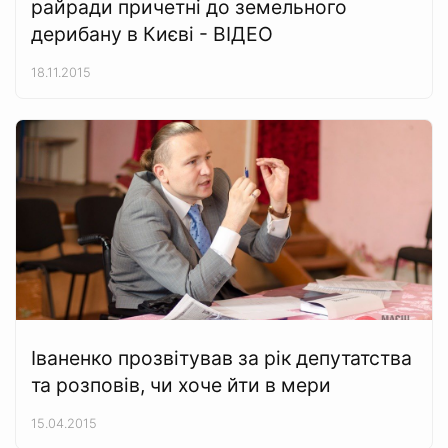
райради причетні до земельного
дерибану в Києві - ВІДЕО
18.11.2015
Іваненко прозвітував за рік депутатства
та розповів, чи хоче йти в мери
15.04.2015