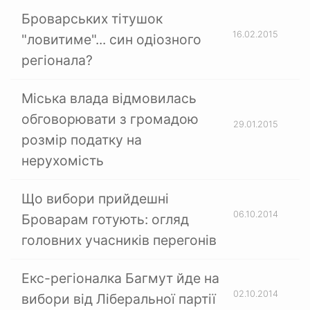
Броварських тітушок
16.02.2015
"ловитиме"... син одіозного
регіонала?
Міська влада відмовилась
обговорювати з громадою
29.01.2015
розмір податку на
нерухомість
Що вибори прийдешні
06.10.2014
Броварам готують: огляд
головних учасників перегонів
Екс-регіоналка Багмут йде на
02.10.2014
вибори від Ліберальної партії