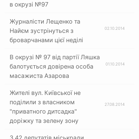
в окрузі №97
Журналісти Лещенко та
02.10.2014
Найєм зустрінуться з
броварчанами цієї неділі
В окрузі № 97 від партії Ляшка
01.10.2014
балотується довірена особа
масажиста Азарова
Жителі вул. Київської не
поділили з власником
27.08.2014
"приватного дитсадка"
доріжку та зелену зону
З 42 депутатів міськради