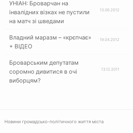
УНІАН: Броварчан на
13.06.2012
інвалідних візках не пустили
на матч зі шведами
Владний маразм – «крєпчає»
19.04.2012
+ ВІДЕО
Броварським депутатам
13.12.2011
соромно дивитися в очі
виборцям?
Новини громадсько-політичного життя міста