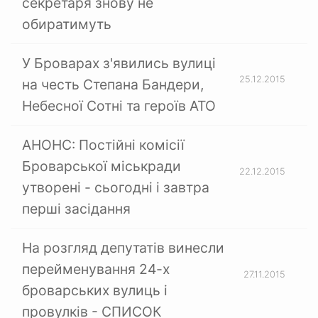
секретаря знову не
обиратимуть
У Броварах з'явились вулиці
25.12.2015
на честь Степана Бандери,
Небесної Сотні та героїв АТО
АНОНС: Постійні комісії
Броварської міськради
22.12.2015
утворені - сьогодні і завтра
перші засідання
На розгляд депутатів винесли
перейменування 24-х
27.11.2015
броварських вулиць і
провулків - СПИСОК