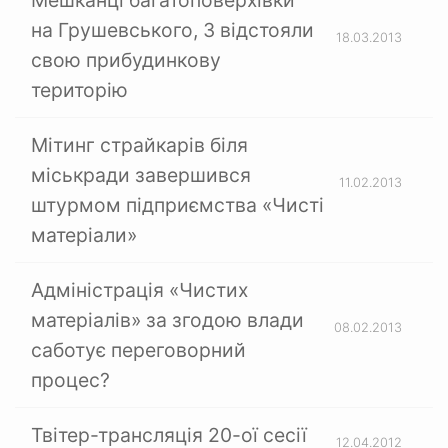
Мешканці багатоповерхівки
на Грушевського, 3 відстояли
18.03.2013
свою прибудинкову
територію
Мітинг страйкарів біля
міськради завершився
11.02.2013
штурмом підприємства «Чисті
матеріали»
Адміністрація «Чистих
матеріалів» за згодою влади
08.02.2013
саботує переговорний
процес?
Твітер-трансляція 20-ої сесії
12.04.2012