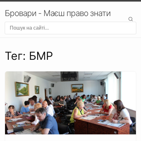
Бровари - Маєш право знати
Тег: БМР