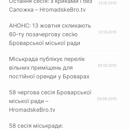
Остання сесія: з криками і без
13.10.2015
Сапожка – HromadskeBro.tv
АНОНС: 13 жовтня скликають
12.10.2015
60-ту позачергову сесію
Броварської міської ради
Міськрада публікує перелік
05.10.2015
вільних приміщень для
постійної оренди у Броварах
58 чергова сесія Броварської
29.09.2015
міської ради –
HromadskeBro.tv
58 сесія міськради: