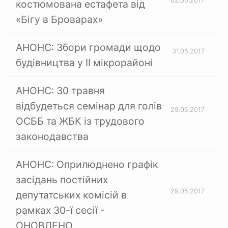
02.06.2017
костюмована естафета від
«Бігу в Броварах»
АНОНС: Збори громади щодо
31.05.2017
будівництва у ІІ мікрорайоні
АНОНС: 30 травня
відбудеться семінар для голів
29.05.2017
ОСББ та ЖБК із трудового
законодавства
АНОНС: Оприлюднено графік
засідань постійних
29.05.2017
депутатських комісій в
рамках 30-ї сесії -
ОНОВЛЕНО