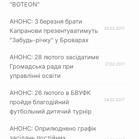
"BOTEON"
АНОНС: 3 березня брати
28.02.2017
Капранови презентуватимуть
"Забудь-річку" у Броварах
АНОНС: 28 лютого засідатиме
27.02.2017
Громадська рада при
управлінні освіти
АНОНС: 26 лютого в БВУФК
24.02.2017
пройде благодійний
футбольний дитячий турнір
АНОНС: Оприлюднено графік
засідань постійних